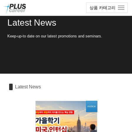
Sketchbook5, 스케치북5
Sketchbook5, 스케치북5
본
메
상품 카테고리
문
뉴
바
토
Latest News
로
글
가
하
기
기
Keep-up-to date on our latest promotions and seminars.
Latest News
notice
66