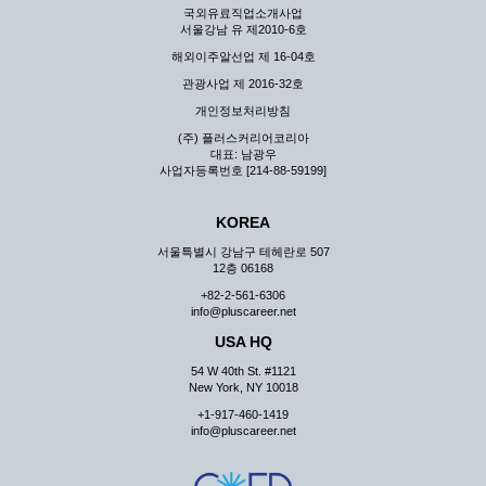
국외유료직업소개사업
서울강남 유 제2010-6호
해외이주알선업 제 16-04호
관광사업 제 2016-32호
개인정보처리방침
(주) 플러스커리어코리아
대표: 남광우
사업자등록번호 [214-88-59199]
KOREA
서울특별시 강남구 테헤란로 507
12층 06168
+82-2-561-6306
info@pluscareer.net
USA HQ
54 W 40th St. #1121
New York, NY 10018
+1-917-460-1419
info@pluscareer.net