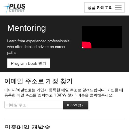
본
메
상품 카테고리
문
뉴
바
토
로
글
Mentoring
가
하
기
기
Learn from experienced professionals
who offer detailed advice on career
paths.
Program Book 받기
이메일 주소로 계정 찾기
아이디/비밀번호는 가입시 등록한 메일 주소로 알려드립니다. 가입할 때
등록한 메일 주소를 입력하고 "ID/PW 찾기" 버튼을 클릭해주세요.
인증메일 재발송