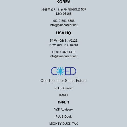
KOREA
서울특별시 강남구 테헤란로 507
12층 06168
+82-2-561-6306
info@pluscareer.net
USA HQ
54 W 40th St. #1121
New York, NY 10018
+1-917-460-1419
info@pluscareer.net
One Touch for Smart Future
PLUS Career
KAPLI
KAFLIN
Y&K Advisory
PLUS Duck
MIGHTY DUCK TAX