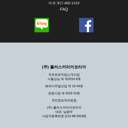
미국: 917-460-1419
FAQ
(주) 플러스커리어코리아
국외유료직업소개사업
서울강남 유 제2010-6호
해외이주알선업 제 16-04호
관광사업 제 2016-32호
개인정보처리방침
(주) 플러스커리어코리아
대표: 남광우
사업자등록번호 [214-88-59199]