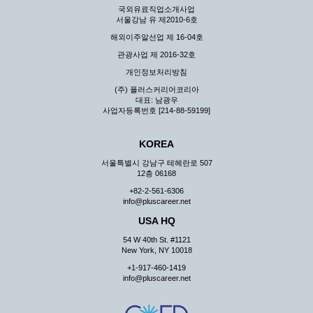
국외유료직업소개사업
서울강남 유 제2010-6호
해외이주알선업 제 16-04호
관광사업 제 2016-32호
개인정보처리방침
(주) 플러스커리어코리아
대표: 남광우
사업자등록번호 [214-88-59199]
KOREA
서울특별시 강남구 테헤란로 507
12층 06168
+82-2-561-6306
info@pluscareer.net
USA HQ
54 W 40th St. #1121
New York, NY 10018
+1-917-460-1419
info@pluscareer.net