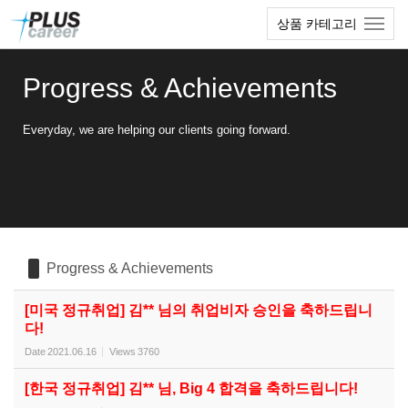
Sketchbook5, 스케치북5
Sketchbook5, 스케치북5
본
메
상품 카테고리
문
뉴
바
토
로
글
Progress & Achievements
가
하
기
기
Everyday, we are helping our clients going forward.
Progress & Achievements
[미국 정규취업] 김** 님의 취업비자 승인을 축하드립니
다!
Date
2021.06.16
Views
3760
[한국 정규취업] 김** 님, Big 4 합격을 축하드립니다!