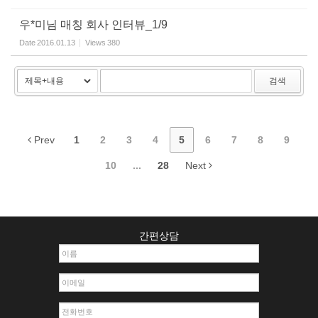
우*미님 매칭 회사 인터뷰_1/9
Date
2016.01.13
Views
380
검색
Prev
1
2
3
4
5
6
7
8
9
10
...
28
Next
간편상담