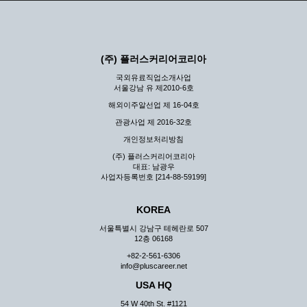
(주) 플러스커리어코리아
국외유료직업소개사업
서울강남 유 제2010-6호
해외이주알선업 제 16-04호
관광사업 제 2016-32호
개인정보처리방침
(주) 플러스커리어코리아
대표: 남광우
사업자등록번호 [214-88-59199]
KOREA
서울특별시 강남구 테헤란로 507
12층 06168
+82-2-561-6306
info@pluscareer.net
USA HQ
54 W 40th St. #1121