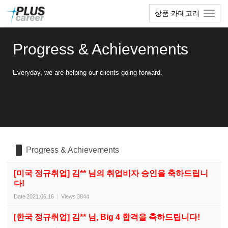
Sketchbook5, 스케치북5
Sketchbook5, 스케치북5
본
메
상품 카테고리
문
뉴
바
토
로
글
Progress & Achievements
가
하
기
기
Everyday, we are helping our clients going forward.
Progress & Achievements
[미국 정규취업] 김** 님의 취업비자 승인을 축하드립니
다!
Date
2021.06.16
Views
3844
[한국 정규취업] 김** 님, Big 4 합격을 축하드립니다!