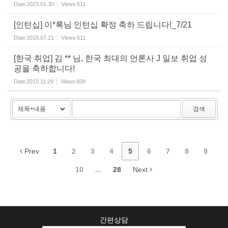
Date
2023.01.30
Views
611
[인턴십] 이*록님 인턴십 확정 축하 드립니다!_7/21
Date
2016.07.21
Views
611
[한국 취업] 김 ** 님, 한국 최대의 언론사 J 일보 취업 성
공을 축하합니다!
Date
2015.11.29
Views
609
검색
Prev
1
2
3
4
5
6
7
8
9
10
...
28
Next
간편상담