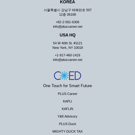
KOREA
서울특별시 강남구 테헤란로 507
12층 06168
+82-2-561-6306
info@pluscareer.net
USA HQ
54 W 40th St. #1121
New York, NY 10018
+1-917-460-1419
info@pluscareer.net
One Touch for Smart Future
PLUS Career
KAPLI
KAFLIN
Y&K Advisory
PLUS Duck
MIGHTY DUCK TAX