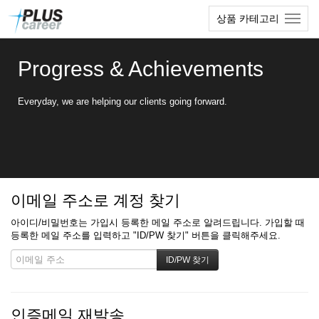
본
메
상품 카테고리
문
뉴
바
토
로
글
Progress & Achievements
가
하
기
기
Everyday, we are helping our clients going forward.
이메일 주소로 계정 찾기
아이디/비밀번호는 가입시 등록한 메일 주소로 알려드립니다. 가입할 때
등록한 메일 주소를 입력하고 "ID/PW 찾기" 버튼을 클릭해주세요.
인증메일 재발송