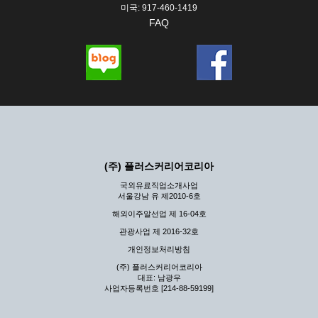
미국: 917-460-1419
FAQ
(주) 플러스커리어코리아
국외유료직업소개사업
서울강남 유 제2010-6호
해외이주알선업 제 16-04호
관광사업 제 2016-32호
개인정보처리방침
(주) 플러스커리어코리아
대표: 남광우
사업자등록번호 [214-88-59199]