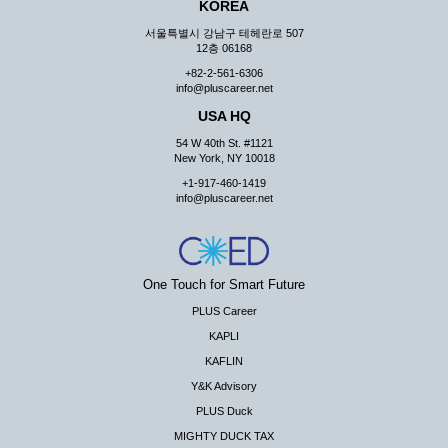
KOREA
서울특별시 강남구 테헤란로 507
12층 06168
+82-2-561-6306
info@pluscareer.net
USA HQ
54 W 40th St. #1121
New York, NY 10018
+1-917-460-1419
info@pluscareer.net
One Touch for Smart Future
PLUS Career
KAPLI
KAFLIN
Y&K Advisory
PLUS Duck
MIGHTY DUCK TAX