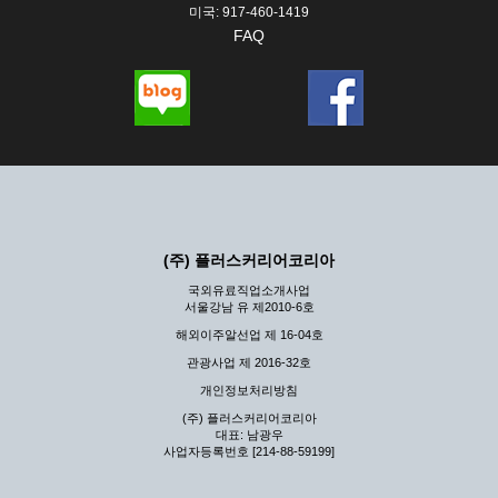
미국: 917-460-1419
FAQ
(주) 플러스커리어코리아
국외유료직업소개사업
서울강남 유 제2010-6호
해외이주알선업 제 16-04호
관광사업 제 2016-32호
개인정보처리방침
(주) 플러스커리어코리아
대표: 남광우
사업자등록번호 [214-88-59199]