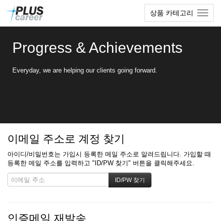
본
메
상품 카테고리
문
뉴
바
토
로
글
Progress & Achievements
가
하
기
기
Everyday, we are helping our clients going forward.
이메일 주소로 계정 찾기
아이디/비밀번호는 가입시 등록한 메일 주소로 알려드립니다. 가입할 때
등록한 메일 주소를 입력하고 "ID/PW 찾기" 버튼을 클릭해주세요.
인증메일 재발송