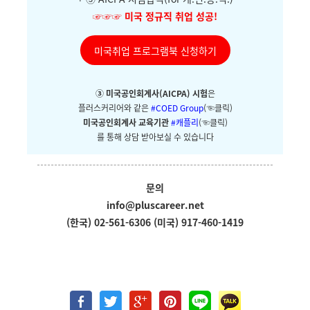
☞☞☞
미국 정규직 취업 성공!
미국취업 프로그램북 신청하기
③ 미국공인회계사(AICPA) 시험
은
플러스커리어와
같은
#COED Group
(☜클릭)
미국공인회계사 교육기관
#캐플리
(☜클릭)
를 통해 상담 받아보실 수 있습니다
문의
info@pluscareer.net
(한국) 02-561-6306
(미국) 917-460-1419