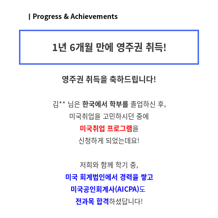
ㅣProgress & Achievements
1년 6개월 만에 영주권 취득!
영주권 취득을
축하드립니다!
김** 님은
한국에서 학부를
졸업하신 후,
미국취업을 고민하시던 중에
미국취업 프로그램
을
신청하게 되었는데요!
저희와 함께 학기 중,
미국 회계법인에서
경력을 쌓고
미국공인회계사(AICPA)
도
전과목 합격
하셨답니다!