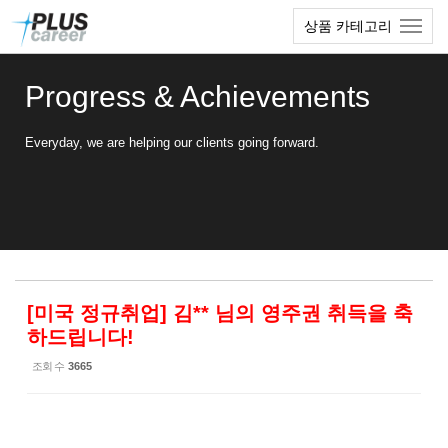
Sketchbook5, 스케치북5
Sketchbook5, 스케치북5
본
메
상품 카테고리
문
뉴
바
토
로
글
Progress & Achievements
가
하
기
기
Everyday, we are helping our clients going forward.
[미국 정규취업] 김** 님의 영주권 취득을 축
하드립니다!
조회 수
3665