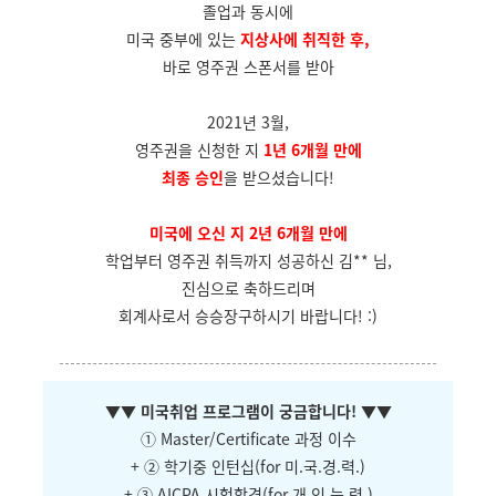
졸업과 동시에
미국 중부에 있는
지상사에 취직한 후,
바로 영주권 스폰서를 받아
2021년 3월,
영주권을 신청한 지
1년 6개월 만에
최종 승인
을 받으셨습니다!
미국에 오신 지 2년 6개월 만에
학업부터 영주권 취득까지 성공하신 김** 님,
진심으로 축하드리며
회계사로서 승승장구하시기 바랍니다! :)
▼
▼ 미국취업 프로그램이 궁금합니다!
▼
▼
① Master/Certificate 과정 이수
+ ② 학기중 인턴십(for 미.국.경.력.)
+ ③ AICPA 시험합격(for 개.인.능.력.)