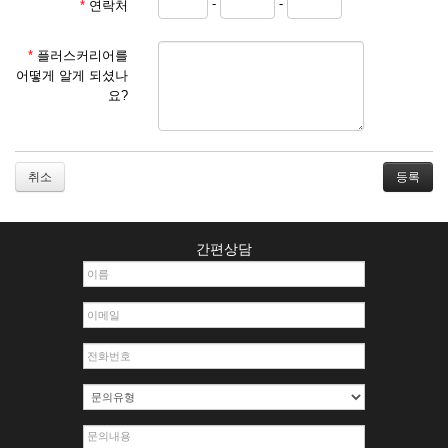
-
-
*
연락처
① 서비스 이용계약은 서비스 이용 희망자가 본 약관에 동의
한 후 신청자의 실질 정보를 입력하여 회사에 신청하고 회사
가 이를 심사, 승낙함으로써 성립하며, 회사는 신청자의 실
*
플러스커리어를
명 확인 절차를 밟을 수 있습니다.
어떻게 알게 되셨나
② 회원가입시 입력한 ID는 변경할 수 없으며, 회원 1인당 한
요?
개의 ID가 발급됩니다. 부득이한 경우로 인해 변경하고자 하
는 경우에는 해당 아이디를 해지하고 재가입해야 합니다.
③ 회사는 아래의 각 호에 해당하는 이용자에 대하여는 가입
을 거절하거나 취소할 수 있으며, 실명으로 등록하지 않은
취소
자의 일체의 권리를 제한할 수 있습니다.
1. 타인의 성명, 주민등록번호를 이용하여 신청할 경우
2. 개인정보를 허위로 기재하여 신청할 경우
간편상담
3. 경쟁 관게에 있는 이용자가 신청할 경우
4. 타인의 서비스 이용을 방해하거나, 정보를 도용한 경우
5. 기타 회사가 정한 이용신청서에 기재사항이 미비 된 경우
6. 이용자가 영업활동 또는 부정한 용도로 본 서비스를 이용
할 경우
7. 회사의 정보를 사전 승낙 없이 전재, 변조, 복사하여 이용
하는 경우
8. 기타 회사가 정한 제반 사항을 위반하며 신청하는 경우
제5조 (서비스의 이용 및 중지)