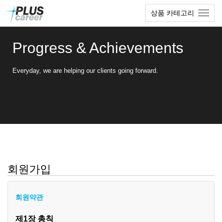
본
메
상품 카테고리
문
뉴
바
토
로
글
Progress & Achievements
가
하
기
기
Everyday, we are helping our clients going forward.
회원가입
회원약관
제1장 총칙