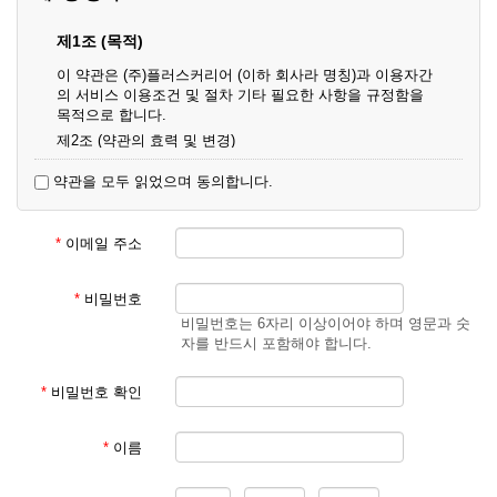
제1조 (목적)
이 약관은 (주)플러스커리어 (이하 회사라 명칭)과 이용자간
의 서비스 이용조건 및 절차 기타 필요한 사항을 규정함을
목적으로 합니다.
제2조 (약관의 효력 및 변경)
① 이 약관은 온라인으로 게시함과 동시에 효력이 발생되며,
약관을 모두 읽었으며 동의합니다.
영업상 중요 하거나 합리적인 사유가 발생할 경우 온라인 공
사를 통하여 변경할 수 있습니다.
② 회원은 변경된 약관에 동의하지 않을 경우 서비스 이용을
*
이메일 주소
중단하고 이용계약을 해지할 수 있습니다. 약관의 효력 발생
일 이후의 계속적인 서비스 이용은 약관의 변경사항에 대해
동의한 것으로 간주됩니다.
*
비밀번호
비밀번호는 6자리 이상이어야 하며 영문과 숫
제3조 (약관의 외 준칙)
자를 반드시 포함해야 합니다.
이 약관에 명시되지 않은 사항은 회사의 공지, 이용안내 및
기타 관계법령의 규정에 따릅니다.
*
비밀번호 확인
제2장 서비스 이용 계약
*
이름
제4조 (이용계약의 성립)