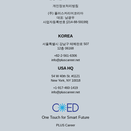
지 않습니다.
개인정보처리방침
③ 회사는 이용자로부터 제기되는 의견이나 불만이 정당하
(주) 플러스커리어코리아
다고 인정할 경우에는 즉시 처리하여야 하며, 즉시 처리가
대표: 남광우
곤란한 경우 그 처리를 위해 노력해야 합니다.
사업자등록번호 [214-88-59199]
제7조 (회원의 의무)
KOREA
① 회원은 ID와 비밀 번호에 관한 모든 관리의 책임이 있으
며 자신의 ID가 부정하게 사용된 경우, 이용자는 반드시 회
서울특별시 강남구 테헤란로 507
사에 그 사실을 통보해야 합니다.
12층 06168
② 회원은 이용신청서의 기재내용 중 변경된 내용이 있는 경
+82-2-561-6306
우 서비스를 통하여 그 내용을 회사에 통지하여야 합니다.
info@pluscareer.net
③ 다른 회원의 ID와 비밀번호를 부당하게 사용하는 행위를
USA HQ
하지 않아야 합니다.
54 W 40th St. #1121
④ 회원은 회사의 서비스에서 타 사이트의 홍보행위를 하지
New York, NY 10018
않아야 하며 공공질서나 미풍약속에 위배되는 내용 혹은 저
+1-917-460-1419
작권을 포함한 지적 재산권을 침해 할 수 있는 행동을 하지
info@pluscareer.net
않아야 합니다.
⑤ 회원은 회사의 사전 승낙 없이 서비스를 이용하여 어떠한
영리 행위도 할 수 없습니다.
⑥ 회원은 관계법령, 약관의 규정, 이용안내 및 주의사항 등
One Touch for Smart Future
회사가 통지하는 사항을 준수하여야 하며, 기타 회사의 업무
에 방해되는 행위를 하여서는 아니 됩니다.
PLUS Career