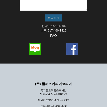
① 서비스의 이용은 연중무휴, 1일 24시간을 원칙으로 합니
다.
② 시스템 점검, 교체 및 고장, 기술적인 이유, 국가비상사
태, 정전, 서비스 설비의 장애, 서비스 이용의 폭주 등의 정
상적인 서비스가 불가능할 경우 회사는 사전 공지나 예고 없
이 서비스의 전부 또는 일부를 일시적 또는 영구적으로 중지
한국: 02-561-6306
할 수 있습니다.
미국: 917-460-1419
FAQ
③ 기타 회사는 서비스를 제공할 수 없는 합당한 사유가 발
생한 경우
④ 회사는 제 2항 및 제 3항의 사유로 서비스의 제공이 일시
적으로 중지됨으로 인해 이용자 또는 제 3자가 입은 손해에
대하여 배상하지 않습니다.
제3장 권리 및 의무
제6조 (회사의 의무)
① 회사는 특별한 사정이 없는 한 이용자가 신청한 후 즉시
(주) 플러스커리어코리아
서비스를 이용할 수 있도록 하고 계속적, 안정적으로 서비스
를 제공할 수 있도록 최선의 노력을 다하여야 합니다.
국외유료직업소개사업
서울강남 유 제2010-6호
② 회사는 이용자의 개인 신상 정보를 본인의 승낙 없이 타
인에게 누설, 배포하여서는 안됩니다. 다만, 관계법령에 의
해외이주알선업 제 16-04호
하여 국가기관 등의 합법적인 요구가 있는 경우에는 해당 되
관광사업 제 2016-32호