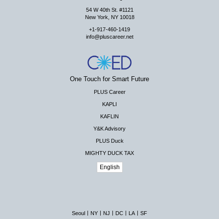
54 W 40th St. #1121
New York, NY 10018
+1-917-460-1419
info@pluscareer.net
One Touch for Smart Future
PLUS Career
KAPLI
KAFLIN
Y&K Advisory
PLUS Duck
MIGHTY DUCK TAX
English
|
|
|
|
|
Seoul
NY
NJ
DC
LA
SF