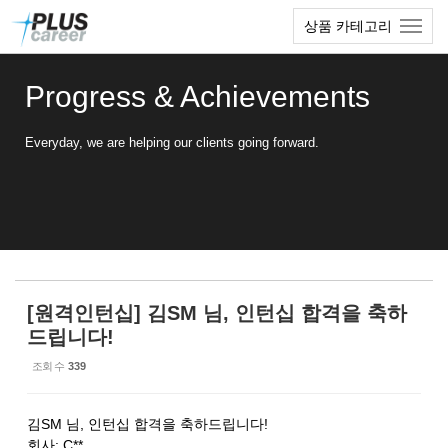
Sketchbook5, 스케치북5
Sketchbook5, 스케치북5
본
메
상품 카테고리
문
뉴
바
토
로
글
Progress & Achievements
가
하
기
기
Everyday, we are helping our clients going forward.
[원격인턴십] 김SM 님, 인턴십 합격을 축하
드립니다!
조회 수
339
김SM 님, 인턴십 합격을 축하드립니다!
회사: C**