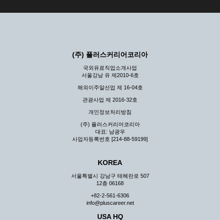
(주) 플러스커리어코리아
국외유료직업소개사업
서울강남 유 제2010-6호
해외이주알선업 제 16-04호
관광사업 제 2016-32호
개인정보처리방침
(주) 플러스커리어코리아
대표: 남광우
사업자등록번호 [214-88-59199]
KOREA
서울특별시 강남구 테헤란로 507
12층 06168
+82-2-561-6306
info@pluscareer.net
USA HQ