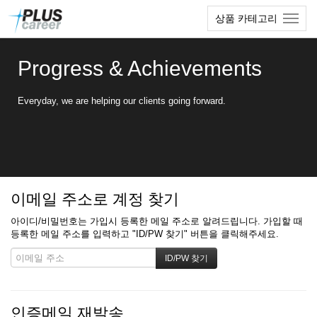
본
메
상품 카테고리
문
뉴
바
토
로
글
Progress & Achievements
가
하
기
기
Everyday, we are helping our clients going forward.
이메일 주소로 계정 찾기
아이디/비밀번호는 가입시 등록한 메일 주소로 알려드립니다. 가입할 때
등록한 메일 주소를 입력하고 "ID/PW 찾기" 버튼을 클릭해주세요.
인증메일 재발송