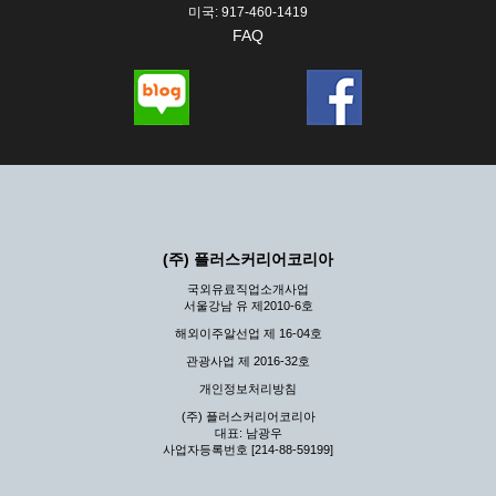
미국: 917-460-1419
FAQ
(주) 플러스커리어코리아
국외유료직업소개사업
서울강남 유 제2010-6호
해외이주알선업 제 16-04호
관광사업 제 2016-32호
개인정보처리방침
(주) 플러스커리어코리아
대표: 남광우
사업자등록번호 [214-88-59199]