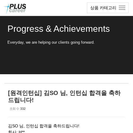
Sketchbook5, 스케치북5
Sketchbook5, 스케치북5
본
메
상품 카테고리
문
뉴
바
토
로
글
Progress & Achievements
가
하
기
기
Everyday, we are helping our clients going forward.
[원격인턴십] 김SO 님, 인턴십 합격을 축하
드립니다!
조회 수
332
김SO 님, 인턴십 합격을 축하드립니다!
회사: H**