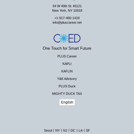
54 W 40th St. #1121
New York, NY 10018
+1-917-460-1419
info@pluscareer.net
One Touch for Smart Future
PLUS Career
KAPLI
KAFLIN
Y&K Advisory
PLUS Duck
MIGHTY DUCK TAX
English
|
|
|
|
|
Seoul
NY
NJ
DC
LA
SF