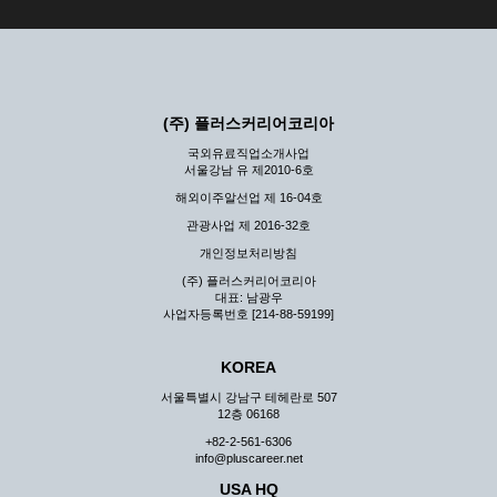
(주) 플러스커리어코리아
국외유료직업소개사업
서울강남 유 제2010-6호
해외이주알선업 제 16-04호
관광사업 제 2016-32호
개인정보처리방침
(주) 플러스커리어코리아
대표: 남광우
사업자등록번호 [214-88-59199]
KOREA
서울특별시 강남구 테헤란로 507
12층 06168
+82-2-561-6306
info@pluscareer.net
USA HQ