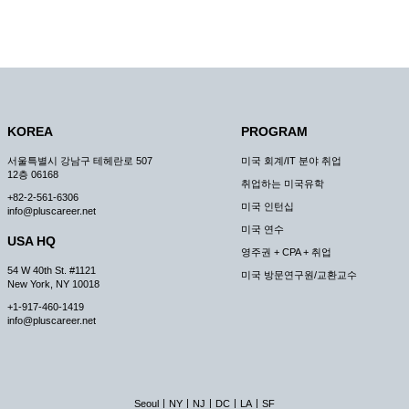
KOREA
PROGRAM
서울특별시 강남구 테헤란로 507
미국 회계/IT 분야 취업
12층 06168
취업하는 미국유학
+82-2-561-6306
미국 인턴십
info@pluscareer.net
미국 연수
USA HQ
영주권 + CPA + 취업
54 W 40th St. #1121
미국 방문연구원/교환교수
New York, NY 10018
+1-917-460-1419
info@pluscareer.net
|
|
|
|
|
Seoul
NY
NJ
DC
LA
SF