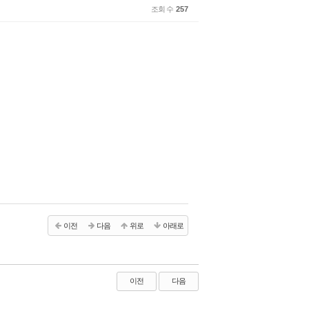
조회 수
257
이전
다음
위로
아래로
이전
다음