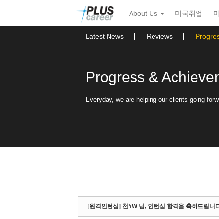
Sketchbook5, 스케치북5
Sketchbook5, 스케치북5
본
메
About Us
미국취업
문
뉴
바
토
로
글
Latest News
Reviews
Progre
가
하
기
기
Progress & Achieve
Everyday, we are helping our clients going forw
[원격인턴십] 천YW 님, 인턴십 합격을 축하드립니다