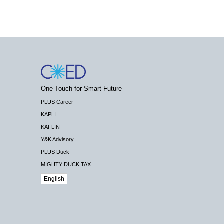
One Touch for Smart Future
PLUS Career
KAPLI
KAFLIN
Y&K Advisory
PLUS Duck
MIGHTY DUCK TAX
English