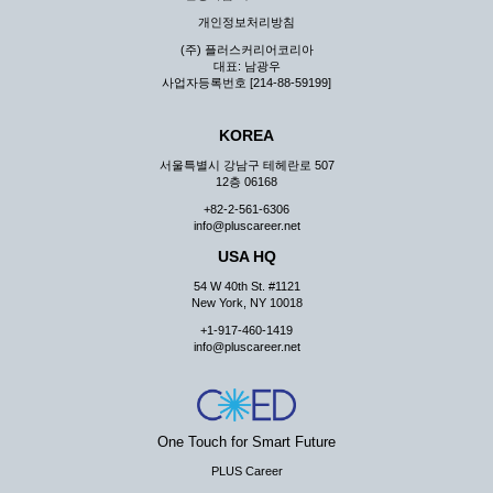
지 않습니다.
개인정보처리방침
③ 회사는 이용자로부터 제기되는 의견이나 불만이 정당하
(주) 플러스커리어코리아
다고 인정할 경우에는 즉시 처리하여야 하며, 즉시 처리가
대표: 남광우
곤란한 경우 그 처리를 위해 노력해야 합니다.
사업자등록번호 [214-88-59199]
제7조 (회원의 의무)
KOREA
① 회원은 ID와 비밀 번호에 관한 모든 관리의 책임이 있으
며 자신의 ID가 부정하게 사용된 경우, 이용자는 반드시 회
서울특별시 강남구 테헤란로 507
사에 그 사실을 통보해야 합니다.
12층 06168
② 회원은 이용신청서의 기재내용 중 변경된 내용이 있는 경
+82-2-561-6306
우 서비스를 통하여 그 내용을 회사에 통지하여야 합니다.
info@pluscareer.net
③ 다른 회원의 ID와 비밀번호를 부당하게 사용하는 행위를
USA HQ
하지 않아야 합니다.
54 W 40th St. #1121
④ 회원은 회사의 서비스에서 타 사이트의 홍보행위를 하지
New York, NY 10018
않아야 하며 공공질서나 미풍약속에 위배되는 내용 혹은 저
+1-917-460-1419
작권을 포함한 지적 재산권을 침해 할 수 있는 행동을 하지
info@pluscareer.net
않아야 합니다.
⑤ 회원은 회사의 사전 승낙 없이 서비스를 이용하여 어떠한
영리 행위도 할 수 없습니다.
⑥ 회원은 관계법령, 약관의 규정, 이용안내 및 주의사항 등
One Touch for Smart Future
회사가 통지하는 사항을 준수하여야 하며, 기타 회사의 업무
에 방해되는 행위를 하여서는 아니 됩니다.
PLUS Career