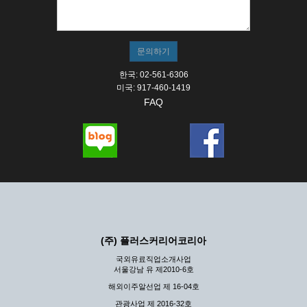
① 서비스의 이용은 연중무휴, 1일 24시간을 원칙으로 합니
다.
② 시스템 점검, 교체 및 고장, 기술적인 이유, 국가비상사
태, 정전, 서비스 설비의 장애, 서비스 이용의 폭주 등의 정
상적인 서비스가 불가능할 경우 회사는 사전 공지나 예고 없
이 서비스의 전부 또는 일부를 일시적 또는 영구적으로 중지
한국: 02-561-6306
할 수 있습니다.
미국: 917-460-1419
FAQ
③ 기타 회사는 서비스를 제공할 수 없는 합당한 사유가 발
생한 경우
④ 회사는 제 2항 및 제 3항의 사유로 서비스의 제공이 일시
적으로 중지됨으로 인해 이용자 또는 제 3자가 입은 손해에
대하여 배상하지 않습니다.
제3장 권리 및 의무
제6조 (회사의 의무)
① 회사는 특별한 사정이 없는 한 이용자가 신청한 후 즉시
(주) 플러스커리어코리아
서비스를 이용할 수 있도록 하고 계속적, 안정적으로 서비스
를 제공할 수 있도록 최선의 노력을 다하여야 합니다.
국외유료직업소개사업
서울강남 유 제2010-6호
② 회사는 이용자의 개인 신상 정보를 본인의 승낙 없이 타
인에게 누설, 배포하여서는 안됩니다. 다만, 관계법령에 의
해외이주알선업 제 16-04호
하여 국가기관 등의 합법적인 요구가 있는 경우에는 해당 되
관광사업 제 2016-32호