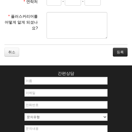
-
-
*
연락처
① 서비스 이용계약은 서비스 이용 희망자가 본 약관에 동의
한 후 신청자의 실질 정보를 입력하여 회사에 신청하고 회사
가 이를 심사, 승낙함으로써 성립하며, 회사는 신청자의 실
*
플러스커리어를
명 확인 절차를 밟을 수 있습니다.
어떻게 알게 되셨나
② 회원가입시 입력한 ID는 변경할 수 없으며, 회원 1인당 한
요?
개의 ID가 발급됩니다. 부득이한 경우로 인해 변경하고자 하
는 경우에는 해당 아이디를 해지하고 재가입해야 합니다.
③ 회사는 아래의 각 호에 해당하는 이용자에 대하여는 가입
을 거절하거나 취소할 수 있으며, 실명으로 등록하지 않은
취소
자의 일체의 권리를 제한할 수 있습니다.
1. 타인의 성명, 주민등록번호를 이용하여 신청할 경우
2. 개인정보를 허위로 기재하여 신청할 경우
간편상담
3. 경쟁 관게에 있는 이용자가 신청할 경우
4. 타인의 서비스 이용을 방해하거나, 정보를 도용한 경우
5. 기타 회사가 정한 이용신청서에 기재사항이 미비 된 경우
6. 이용자가 영업활동 또는 부정한 용도로 본 서비스를 이용
할 경우
7. 회사의 정보를 사전 승낙 없이 전재, 변조, 복사하여 이용
하는 경우
8. 기타 회사가 정한 제반 사항을 위반하며 신청하는 경우
제5조 (서비스의 이용 및 중지)