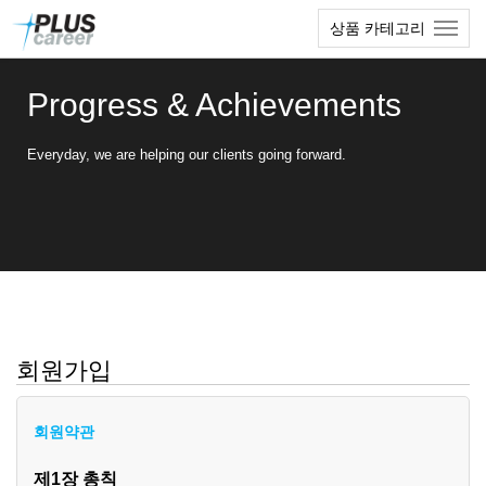
본
메
상품 카테고리
문
뉴
바
토
로
글
Progress & Achievements
가
하
기
기
Everyday, we are helping our clients going forward.
회원가입
회원약관
제1장 총칙