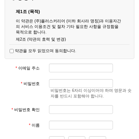
제1조 (목적)
이 약관은 (주)플러스커리어 (이하 회사라 명칭)과 이용자간
의 서비스 이용조건 및 절차 기타 필요한 사항을 규정함을
목적으로 합니다.
제2조 (약관의 효력 및 변경)
① 이 약관은 온라인으로 게시함과 동시에 효력이 발생되며,
약관을 모두 읽었으며 동의합니다.
영업상 중요 하거나 합리적인 사유가 발생할 경우 온라인 공
사를 통하여 변경할 수 있습니다.
② 회원은 변경된 약관에 동의하지 않을 경우 서비스 이용을
*
이메일 주소
중단하고 이용계약을 해지할 수 있습니다. 약관의 효력 발생
일 이후의 계속적인 서비스 이용은 약관의 변경사항에 대해
동의한 것으로 간주됩니다.
*
비밀번호
비밀번호는 6자리 이상이어야 하며 영문과 숫
제3조 (약관의 외 준칙)
자를 반드시 포함해야 합니다.
이 약관에 명시되지 않은 사항은 회사의 공지, 이용안내 및
기타 관계법령의 규정에 따릅니다.
*
비밀번호 확인
제2장 서비스 이용 계약
*
이름
제4조 (이용계약의 성립)