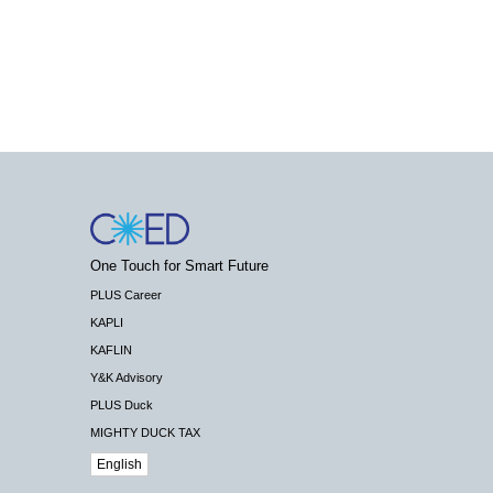
One Touch for Smart Future
PLUS Career
KAPLI
KAFLIN
Y&K Advisory
PLUS Duck
MIGHTY DUCK TAX
English