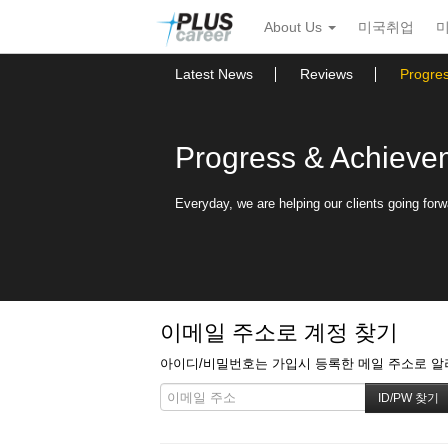
본
메
About Us
미국취업
문
뉴
바
토
로
글
Latest News
Reviews
Progre
가
하
기
기
Progress & Achieve
Everyday, we are helping our clients going forw
이메일 주소로 계정 찾기
아이디/비밀번호는 가입시 등록한 메일 주소로 알려