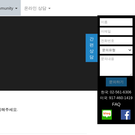
munity
온라인 상담
간
편
상
담
한국: 02-561-6306
미국: 917-460-1419
FAQ
릭해주세요.