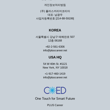
지 않습니다.
개인정보처리방침
③ 회사는 이용자로부터 제기되는 의견이나 불만이 정당하
(주) 플러스커리어코리아
다고 인정할 경우에는 즉시 처리하여야 하며, 즉시 처리가
대표: 남광우
곤란한 경우 그 처리를 위해 노력해야 합니다.
사업자등록번호 [214-88-59199]
제7조 (회원의 의무)
KOREA
① 회원은 ID와 비밀 번호에 관한 모든 관리의 책임이 있으
며 자신의 ID가 부정하게 사용된 경우, 이용자는 반드시 회
서울특별시 강남구 테헤란로 507
사에 그 사실을 통보해야 합니다.
12층 06168
② 회원은 이용신청서의 기재내용 중 변경된 내용이 있는 경
+82-2-561-6306
우 서비스를 통하여 그 내용을 회사에 통지하여야 합니다.
info@pluscareer.net
③ 다른 회원의 ID와 비밀번호를 부당하게 사용하는 행위를
USA HQ
하지 않아야 합니다.
54 W 40th St. #1121
④ 회원은 회사의 서비스에서 타 사이트의 홍보행위를 하지
New York, NY 10018
않아야 하며 공공질서나 미풍약속에 위배되는 내용 혹은 저
+1-917-460-1419
작권을 포함한 지적 재산권을 침해 할 수 있는 행동을 하지
info@pluscareer.net
않아야 합니다.
⑤ 회원은 회사의 사전 승낙 없이 서비스를 이용하여 어떠한
영리 행위도 할 수 없습니다.
⑥ 회원은 관계법령, 약관의 규정, 이용안내 및 주의사항 등
One Touch for Smart Future
회사가 통지하는 사항을 준수하여야 하며, 기타 회사의 업무
에 방해되는 행위를 하여서는 아니 됩니다.
PLUS Career