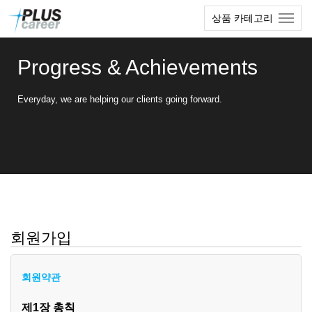
본
메
상품 카테고리
문
뉴
바
토
로
글
Progress & Achievements
가
하
기
기
Everyday, we are helping our clients going forward.
회원가입
회원약관
제1장 총칙