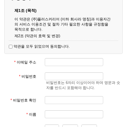
제1조 (목적)
이 약관은 (주)플러스커리어 (이하 회사라 명칭)과 이용자간
의 서비스 이용조건 및 절차 기타 필요한 사항을 규정함을
목적으로 합니다.
제2조 (약관의 효력 및 변경)
① 이 약관은 온라인으로 게시함과 동시에 효력이 발생되며,
약관을 모두 읽었으며 동의합니다.
영업상 중요 하거나 합리적인 사유가 발생할 경우 온라인 공
사를 통하여 변경할 수 있습니다.
② 회원은 변경된 약관에 동의하지 않을 경우 서비스 이용을
*
이메일 주소
중단하고 이용계약을 해지할 수 있습니다. 약관의 효력 발생
일 이후의 계속적인 서비스 이용은 약관의 변경사항에 대해
동의한 것으로 간주됩니다.
*
비밀번호
비밀번호는 6자리 이상이어야 하며 영문과 숫
제3조 (약관의 외 준칙)
자를 반드시 포함해야 합니다.
이 약관에 명시되지 않은 사항은 회사의 공지, 이용안내 및
기타 관계법령의 규정에 따릅니다.
*
비밀번호 확인
제2장 서비스 이용 계약
*
이름
제4조 (이용계약의 성립)