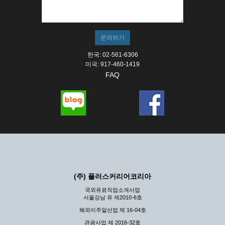
① 서비스의 이용은 연중무휴, 1일 24시간을 원칙으로 합니
다.
② 시스템 점검, 교체 및 고장, 기술적인 이유, 국가비상사
태, 정전, 서비스 설비의 장애, 서비스 이용의 폭주 등의 정
상적인 서비스가 불가능할 경우 회사는 사전 공지나 예고 없
이 서비스의 전부 또는 일부를 일시적 또는 영구적으로 중지
한국: 02-561-6306
할 수 있습니다.
미국: 917-460-1419
FAQ
③ 기타 회사는 서비스를 제공할 수 없는 합당한 사유가 발
생한 경우
④ 회사는 제 2항 및 제 3항의 사유로 서비스의 제공이 일시
적으로 중지됨으로 인해 이용자 또는 제 3자가 입은 손해에
대하여 배상하지 않습니다.
제3장 권리 및 의무
제6조 (회사의 의무)
① 회사는 특별한 사정이 없는 한 이용자가 신청한 후 즉시
(주) 플러스커리어코리아
서비스를 이용할 수 있도록 하고 계속적, 안정적으로 서비스
를 제공할 수 있도록 최선의 노력을 다하여야 합니다.
국외유료직업소개사업
서울강남 유 제2010-6호
② 회사는 이용자의 개인 신상 정보를 본인의 승낙 없이 타
인에게 누설, 배포하여서는 안됩니다. 다만, 관계법령에 의
해외이주알선업 제 16-04호
하여 국가기관 등의 합법적인 요구가 있는 경우에는 해당 되
관광사업 제 2016-32호