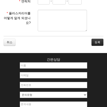
-
-
*
연락처
① 서비스 이용계약은 서비스 이용 희망자가 본 약관에 동의
한 후 신청자의 실질 정보를 입력하여 회사에 신청하고 회사
가 이를 심사, 승낙함으로써 성립하며, 회사는 신청자의 실
*
플러스커리어를
명 확인 절차를 밟을 수 있습니다.
어떻게 알게 되셨나
② 회원가입시 입력한 ID는 변경할 수 없으며, 회원 1인당 한
요?
개의 ID가 발급됩니다. 부득이한 경우로 인해 변경하고자 하
는 경우에는 해당 아이디를 해지하고 재가입해야 합니다.
③ 회사는 아래의 각 호에 해당하는 이용자에 대하여는 가입
을 거절하거나 취소할 수 있으며, 실명으로 등록하지 않은
취소
자의 일체의 권리를 제한할 수 있습니다.
1. 타인의 성명, 주민등록번호를 이용하여 신청할 경우
2. 개인정보를 허위로 기재하여 신청할 경우
간편상담
3. 경쟁 관게에 있는 이용자가 신청할 경우
4. 타인의 서비스 이용을 방해하거나, 정보를 도용한 경우
5. 기타 회사가 정한 이용신청서에 기재사항이 미비 된 경우
6. 이용자가 영업활동 또는 부정한 용도로 본 서비스를 이용
할 경우
7. 회사의 정보를 사전 승낙 없이 전재, 변조, 복사하여 이용
하는 경우
8. 기타 회사가 정한 제반 사항을 위반하며 신청하는 경우
제5조 (서비스의 이용 및 중지)