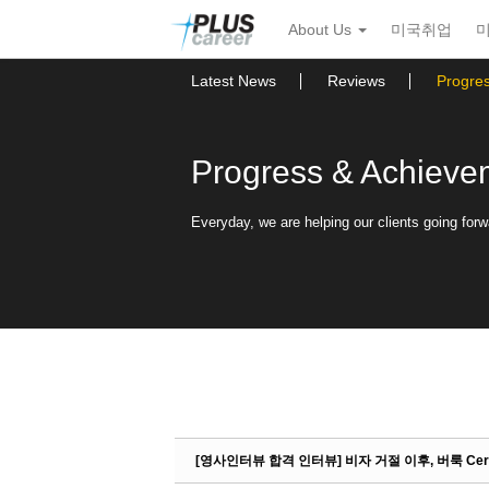
Sketchbook5, 스케치북5
Sketchbook5, 스케치북5
본
메
About Us
미국취업
문
뉴
바
토
로
글
Latest News
Reviews
Progre
가
하
기
기
Progress & Achieve
Everyday, we are helping our clients going forw
[영사인터뷰 합격 인터뷰] 비자 거절 이후, 버룩 Cer