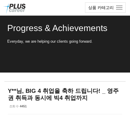
Sketchbook5, 스케치북5
Sketchbook5, 스케치북5
본
메
상품 카테고리
문
뉴
바
토
로
글
Progress & Achievements
가
하
기
기
Everyday, we are helping our clients going forward.
Y**님, BIG 4 취업을 축하 드립니다! _ 영주
권 취득과 동시에 빅4 취업까지
조회 수
4451