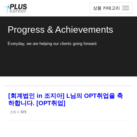
Sketchbook5, 스케치북5
Sketchbook5, 스케치북5
본
메
상품 카테고리
문
뉴
바
토
로
글
Progress & Achievements
가
하
기
기
Everyday, we are helping our clients going forward.
[회계법인 in 조지아] L님의 OPT취업을 축
하합니다. [OPT취업]
조회 수
573