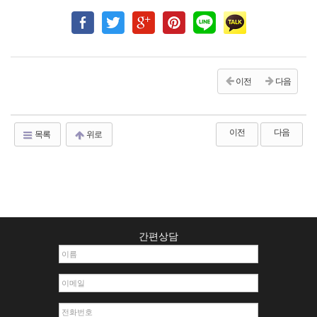
이전
다음
이전
다음
목록
위로
간편상담