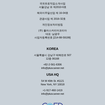
국외유료직업소개사업
서울강남 유 제2010-6호
해외이주알선업 제 16-04호
관광사업 제 2016-32호
개인정보처리방침
(주) 플러스커리어코리아
대표: 남광우
사업자등록번호 [214-88-59199]
KOREA
서울특별시 강남구 테헤란로 507
12층 06168
+82-2-561-6306
info@pluscareer.net
USA HQ
54 W 40th St. #1121
New York, NY 10018
+1-917-460-1419
info@pluscareer.net