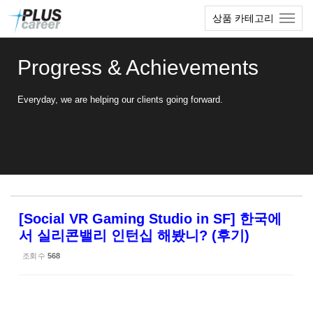
Sketchbook5, 스케치북5
Sketchbook5, 스케치북5
본
메
상품 카테고리
문
뉴
바
토
로
글
Progress & Achievements
가
하
기
기
Everyday, we are helping our clients going forward.
[Social VR Gaming Studio in SF] 한국에
서 실리콘밸리 인턴십 해봤니? (후기)
조회 수
568