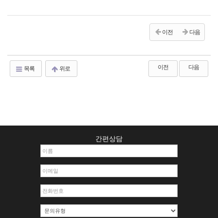
이전
다음
이전
다음
목록
위로
간편상담