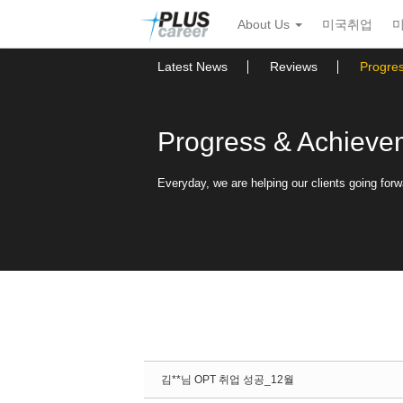
Sketchbook5, 스케치북5
Sketchbook5, 스케치북5
본
메
About Us
미국취업
문
뉴
바
토
로
글
Latest News
Reviews
Progre
가
하
기
기
Progress & Achieve
Everyday, we are helping our clients going forw
김**님 OPT 취업 성공_12월