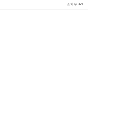
조회 수
321