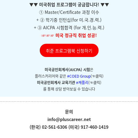
▼
▼ 미국취업 프로그램이 궁금합니다!
▼
▼
① Master/Certificate 과정 이수
+ ②
학기중 인턴십(for 미.국.경.력.)
+ ③ AICPA 시험합격 (for 개.인.능.력.)
☞☞☞
미국 정규직 취업 성공!
취준 프로그램북 신청하기
미국공인회계사(AICPA) 시험
은
플러스커리어와
같은
#COED Group
(☜클릭)
미국공인회계사 교육기관
#캐플리
(☜클릭)
를 통해 상담 받아보실 수 있습니다
문의
info@pluscareer.net
(한국) 02-561-6306
(미국) 917-460-1419