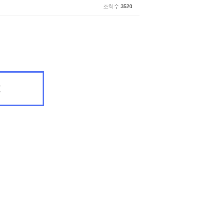
조회 수
3520
!