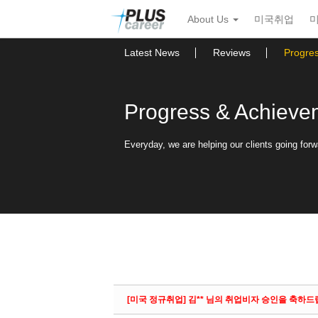
Sketchbook5, 스케치북5
Sketchbook5, 스케치북5
본
메
About Us
미국취업
문
뉴
바
토
로
글
Latest News
Reviews
Progre
가
하
기
기
Progress & Achieve
Everyday, we are helping our clients going forw
[미국 정규취업] 김** 님의 취업비자 승인을 축하드