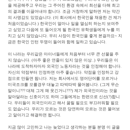
을 제공해주고 우리는 그 주어진 환경 속에서 최선을 다해 최고
의 결과를 이끌어내야 합니다
.
조금 거창하게 말하면 저는 약간
의 사명감도 있었습니다
. (
이 회사에서 한국인을 채용한 건 제가
처음이었습니다
.)
한국인이 얼마나 일을 열심히 하는지 보여주
고 싶었고 다음에 또 들어오게 될 한국인 유학생들에게 누를 끼
치고 싶지 않았습니다
.
우리 사장이 한국인을 좋게 본걸까요
~
지
금은 한국인 인턴 두명이 들어와 함께 일하고 있습니다
.
이 나라는 우리같은 마이너들에게 처음부터 너무 큰 선물을 주
지 않습니다
. (
아주 좋은 연줄이 있지 않은 이상
..)
우리들은 이
나라에 도착하자마자 외국인 노동자라는 것을 인정해야 합니다
.
자신의 약점부터 인정하면 아주 좋습니다
.
약점을 인정하고 강
점으로 만들면 됩니다
.
저는 회사에서도 영어단어를 모르거나
미국조크를 모를경우 대놓고 따박따박 물어봅니다
. (
그게 무슨
말이니
???
대체 그게 왜 웃긴거니
???)
제가 외국인이라는 것을
알아달라는 신호이기도 하며 그들에게는 한편으로 신선
(?)
합니
다
.
우리들이 외국인이라고 해서 꿇릴 필요도 부끄러워할 필요
도 없습니다
.
우리가 모르는 것은 당연하며 모르는 것은 물어보
고 알아가고 해결하면 됩니다
.
지금 많이 고민하고 나는 늦었다고 생각하는 분들 분명 이 글을