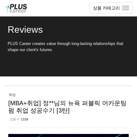
Sketchbook5, 스케치북5
Sketchbook5, 스케치북5
본
메
상품 카테고리
문
뉴
바
토
로
글
Reviews
가
하
기
기
PLUS Career creates value through long-lasting relationships that
shape our client's futures.
취업
[MBA+취업] 정**님의 뉴욕 퍼블릭 어카운팅
펌 취업 성공수기 [3탄]
조회 수
1159