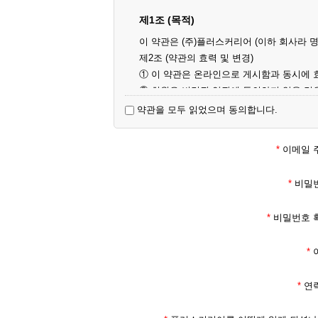
제1조 (목적)
이 약관은 (주)플러스커리어 (이하 회사라 
제2조 (약관의 효력 및 변경)
① 이 약관은 온라인으로 게시함과 동시에 
② 회원은 변경된 약관에 동의하지 않을 경
경사항에 대해 동의한 것으로 간주됩니다.
약관을 모두 읽었으며 동의합니다.
제3조 (약관의 외 준칙)
이 약관에 명시되지 않은 사항은 회사의 공
*
이메일 
제2장 서비스 이용 계약
*
비밀
제4조 (이용계약의 성립)
*
비밀번호 
① 서비스 이용계약은 서비스 이용 희망자가
신청자의 실명 확인 절차를 밟을 수 있습니다
*
② 회원가입시 입력한 ID는 변경할 수 없으
해야 합니다.
*
연
③ 회사는 아래의 각 호에 해당하는 이용자
1. 타인의 성명, 주민등록번호를 이용하여 