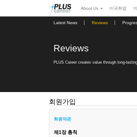
본
메
About Us
미국취업
문
뉴
바
토
로
글
Latest News
Reviews
Progre
가
하
기
기
Reviews
PLUS Career creates value through long-lasting 
회원가입
회원약관
제1장 총칙