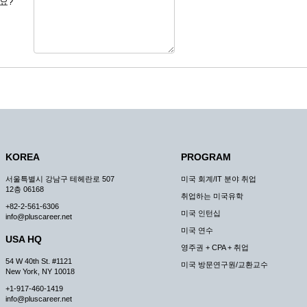
요?
를 도용한 경우
이 미비 된 경우
본 서비스를 이용할 경우
조, 복사하여 이용하는 경우
 신청하는 경우
을 원칙으로 합니다.
이유, 국가비상사태, 정전, 서비스 설비의 장애, 서비스 이용의 폭주 등의 정상
KOREA
PROGRAM
일시적 또는 영구적으로 중지할 수 있습니다.
서울특별시 강남구 테헤란로 507
미국 회계/IT 분야 취업
합당한 사유가 발생한 경우
12층 06168
취업하는 미국유학
비스의 제공이 일시적으로 중지됨으로 인해 이용자 또는 제 3자가 입은 손해에 
+82-2-561-6306
미국 인턴십
info@pluscareer.net
미국 연수
USA HQ
영주권 + CPA + 취업
54 W 40th St. #1121
미국 방문연구원/교환교수
New York, NY 10018
 신청한 후 즉시 서비스를 이용할 수 있도록 하고 계속적, 안정적으로 서비스를
+1-917-460-1419
info@pluscareer.net
의 승낙 없이 타인에게 누설, 배포하여서는 안됩니다. 다만, 관계법령에 의하여