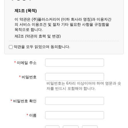
제1조 (목적)
이 약관은 (주)플러스커리어 (이하 회사라 명칭)과 이용자간
의 서비스 이용조건 및 절차 기타 필요한 사항을 규정함을
목적으로 합니다.
제2조 (약관의 효력 및 변경)
① 이 약관은 온라인으로 게시함과 동시에 효력이 발생되며,
약관을 모두 읽었으며 동의합니다.
영업상 중요 하거나 합리적인 사유가 발생할 경우 온라인 공
사를 통하여 변경할 수 있습니다.
② 회원은 변경된 약관에 동의하지 않을 경우 서비스 이용을
*
이메일 주소
중단하고 이용계약을 해지할 수 있습니다. 약관의 효력 발생
일 이후의 계속적인 서비스 이용은 약관의 변경사항에 대해
동의한 것으로 간주됩니다.
*
비밀번호
비밀번호는 6자리 이상이어야 하며 영문과 숫
제3조 (약관의 외 준칙)
자를 반드시 포함해야 합니다.
이 약관에 명시되지 않은 사항은 회사의 공지, 이용안내 및
기타 관계법령의 규정에 따릅니다.
*
비밀번호 확인
제2장 서비스 이용 계약
*
이름
제4조 (이용계약의 성립)