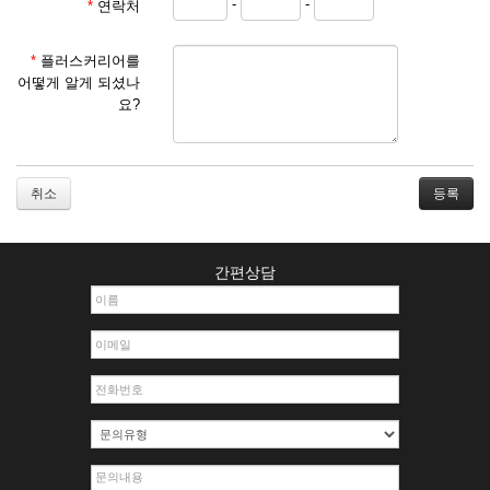
-
-
*
연락처
① 서비스 이용계약은 서비스 이용 희망자가 본 약관에 동의
한 후 신청자의 실질 정보를 입력하여 회사에 신청하고 회사
가 이를 심사, 승낙함으로써 성립하며, 회사는 신청자의 실
*
플러스커리어를
명 확인 절차를 밟을 수 있습니다.
어떻게 알게 되셨나
② 회원가입시 입력한 ID는 변경할 수 없으며, 회원 1인당 한
요?
개의 ID가 발급됩니다. 부득이한 경우로 인해 변경하고자 하
는 경우에는 해당 아이디를 해지하고 재가입해야 합니다.
③ 회사는 아래의 각 호에 해당하는 이용자에 대하여는 가입
을 거절하거나 취소할 수 있으며, 실명으로 등록하지 않은
취소
자의 일체의 권리를 제한할 수 있습니다.
1. 타인의 성명, 주민등록번호를 이용하여 신청할 경우
2. 개인정보를 허위로 기재하여 신청할 경우
간편상담
3. 경쟁 관게에 있는 이용자가 신청할 경우
4. 타인의 서비스 이용을 방해하거나, 정보를 도용한 경우
5. 기타 회사가 정한 이용신청서에 기재사항이 미비 된 경우
6. 이용자가 영업활동 또는 부정한 용도로 본 서비스를 이용
할 경우
7. 회사의 정보를 사전 승낙 없이 전재, 변조, 복사하여 이용
하는 경우
8. 기타 회사가 정한 제반 사항을 위반하며 신청하는 경우
제5조 (서비스의 이용 및 중지)