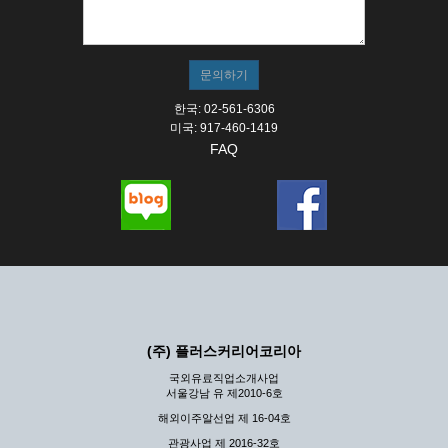
① 서비스의 이용은 연중무휴, 1일 24시간을 원칙으로 합니
다.
② 시스템 점검, 교체 및 고장, 기술적인 이유, 국가비상사
태, 정전, 서비스 설비의 장애, 서비스 이용의 폭주 등의 정
상적인 서비스가 불가능할 경우 회사는 사전 공지나 예고 없
이 서비스의 전부 또는 일부를 일시적 또는 영구적으로 중지
한국: 02-561-6306
할 수 있습니다.
미국: 917-460-1419
FAQ
③ 기타 회사는 서비스를 제공할 수 없는 합당한 사유가 발
생한 경우
④ 회사는 제 2항 및 제 3항의 사유로 서비스의 제공이 일시
적으로 중지됨으로 인해 이용자 또는 제 3자가 입은 손해에
대하여 배상하지 않습니다.
제3장 권리 및 의무
제6조 (회사의 의무)
① 회사는 특별한 사정이 없는 한 이용자가 신청한 후 즉시
(주) 플러스커리어코리아
서비스를 이용할 수 있도록 하고 계속적, 안정적으로 서비스
를 제공할 수 있도록 최선의 노력을 다하여야 합니다.
국외유료직업소개사업
서울강남 유 제2010-6호
② 회사는 이용자의 개인 신상 정보를 본인의 승낙 없이 타
인에게 누설, 배포하여서는 안됩니다. 다만, 관계법령에 의
해외이주알선업 제 16-04호
하여 국가기관 등의 합법적인 요구가 있는 경우에는 해당 되
관광사업 제 2016-32호