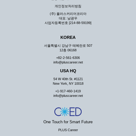
지 않습니다.
개인정보처리방침
③ 회사는 이용자로부터 제기되는 의견이나 불만이 정당하
(주) 플러스커리어코리아
다고 인정할 경우에는 즉시 처리하여야 하며, 즉시 처리가
대표: 남광우
곤란한 경우 그 처리를 위해 노력해야 합니다.
사업자등록번호 [214-88-59199]
제7조 (회원의 의무)
KOREA
① 회원은 ID와 비밀 번호에 관한 모든 관리의 책임이 있으
며 자신의 ID가 부정하게 사용된 경우, 이용자는 반드시 회
서울특별시 강남구 테헤란로 507
사에 그 사실을 통보해야 합니다.
12층 06168
② 회원은 이용신청서의 기재내용 중 변경된 내용이 있는 경
+82-2-561-6306
우 서비스를 통하여 그 내용을 회사에 통지하여야 합니다.
info@pluscareer.net
③ 다른 회원의 ID와 비밀번호를 부당하게 사용하는 행위를
USA HQ
하지 않아야 합니다.
54 W 40th St. #1121
④ 회원은 회사의 서비스에서 타 사이트의 홍보행위를 하지
New York, NY 10018
않아야 하며 공공질서나 미풍약속에 위배되는 내용 혹은 저
+1-917-460-1419
작권을 포함한 지적 재산권을 침해 할 수 있는 행동을 하지
info@pluscareer.net
않아야 합니다.
⑤ 회원은 회사의 사전 승낙 없이 서비스를 이용하여 어떠한
영리 행위도 할 수 없습니다.
⑥ 회원은 관계법령, 약관의 규정, 이용안내 및 주의사항 등
One Touch for Smart Future
회사가 통지하는 사항을 준수하여야 하며, 기타 회사의 업무
에 방해되는 행위를 하여서는 아니 됩니다.
PLUS Career