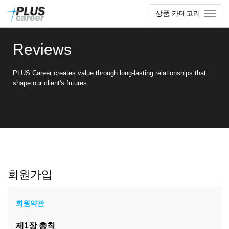
본
메
상품 카테고리
문
뉴
바
토
로
글
Reviews
가
하
기
기
PLUS Career creates value through long-lasting relationships that
shape our client's futures.
회원가입
회원약관
제1장 총칙