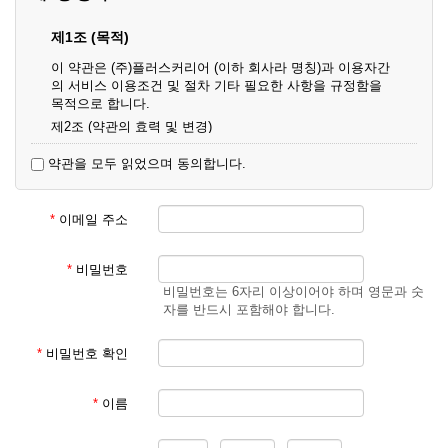
제1조 (목적)
이 약관은 (주)플러스커리어 (이하 회사라 명칭)과 이용자간
의 서비스 이용조건 및 절차 기타 필요한 사항을 규정함을
목적으로 합니다.
제2조 (약관의 효력 및 변경)
① 이 약관은 온라인으로 게시함과 동시에 효력이 발생되며,
약관을 모두 읽었으며 동의합니다.
영업상 중요 하거나 합리적인 사유가 발생할 경우 온라인 공
사를 통하여 변경할 수 있습니다.
② 회원은 변경된 약관에 동의하지 않을 경우 서비스 이용을
*
이메일 주소
중단하고 이용계약을 해지할 수 있습니다. 약관의 효력 발생
일 이후의 계속적인 서비스 이용은 약관의 변경사항에 대해
동의한 것으로 간주됩니다.
*
비밀번호
비밀번호는 6자리 이상이어야 하며 영문과 숫
제3조 (약관의 외 준칙)
자를 반드시 포함해야 합니다.
이 약관에 명시되지 않은 사항은 회사의 공지, 이용안내 및
기타 관계법령의 규정에 따릅니다.
*
비밀번호 확인
제2장 서비스 이용 계약
*
이름
제4조 (이용계약의 성립)