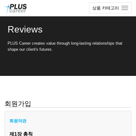
본
메
상품 카테고리
문
뉴
바
토
로
글
Reviews
가
하
기
기
PLUS Career creates value through long-lasting relationships that
shape our client's futures.
회원가입
회원약관
제1장 총칙