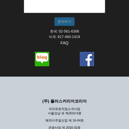
① 서비스의 이용은 연중무휴, 1일 24시간을 원칙으로 합니
다.
② 시스템 점검, 교체 및 고장, 기술적인 이유, 국가비상사
태, 정전, 서비스 설비의 장애, 서비스 이용의 폭주 등의 정
상적인 서비스가 불가능할 경우 회사는 사전 공지나 예고 없
이 서비스의 전부 또는 일부를 일시적 또는 영구적으로 중지
한국: 02-561-6306
할 수 있습니다.
미국: 917-460-1419
FAQ
③ 기타 회사는 서비스를 제공할 수 없는 합당한 사유가 발
생한 경우
④ 회사는 제 2항 및 제 3항의 사유로 서비스의 제공이 일시
적으로 중지됨으로 인해 이용자 또는 제 3자가 입은 손해에
대하여 배상하지 않습니다.
제3장 권리 및 의무
제6조 (회사의 의무)
① 회사는 특별한 사정이 없는 한 이용자가 신청한 후 즉시
(주) 플러스커리어코리아
서비스를 이용할 수 있도록 하고 계속적, 안정적으로 서비스
를 제공할 수 있도록 최선의 노력을 다하여야 합니다.
국외유료직업소개사업
서울강남 유 제2010-6호
② 회사는 이용자의 개인 신상 정보를 본인의 승낙 없이 타
인에게 누설, 배포하여서는 안됩니다. 다만, 관계법령에 의
해외이주알선업 제 16-04호
하여 국가기관 등의 합법적인 요구가 있는 경우에는 해당 되
관광사업 제 2016-32호