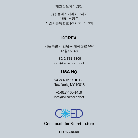
지 않습니다.
개인정보처리방침
③ 회사는 이용자로부터 제기되는 의견이나 불만이 정당하
(주) 플러스커리어코리아
다고 인정할 경우에는 즉시 처리하여야 하며, 즉시 처리가
대표: 남광우
곤란한 경우 그 처리를 위해 노력해야 합니다.
사업자등록번호 [214-88-59199]
제7조 (회원의 의무)
KOREA
① 회원은 ID와 비밀 번호에 관한 모든 관리의 책임이 있으
며 자신의 ID가 부정하게 사용된 경우, 이용자는 반드시 회
서울특별시 강남구 테헤란로 507
사에 그 사실을 통보해야 합니다.
12층 06168
② 회원은 이용신청서의 기재내용 중 변경된 내용이 있는 경
+82-2-561-6306
우 서비스를 통하여 그 내용을 회사에 통지하여야 합니다.
info@pluscareer.net
③ 다른 회원의 ID와 비밀번호를 부당하게 사용하는 행위를
USA HQ
하지 않아야 합니다.
54 W 40th St. #1121
④ 회원은 회사의 서비스에서 타 사이트의 홍보행위를 하지
New York, NY 10018
않아야 하며 공공질서나 미풍약속에 위배되는 내용 혹은 저
+1-917-460-1419
작권을 포함한 지적 재산권을 침해 할 수 있는 행동을 하지
info@pluscareer.net
않아야 합니다.
⑤ 회원은 회사의 사전 승낙 없이 서비스를 이용하여 어떠한
영리 행위도 할 수 없습니다.
⑥ 회원은 관계법령, 약관의 규정, 이용안내 및 주의사항 등
One Touch for Smart Future
회사가 통지하는 사항을 준수하여야 하며, 기타 회사의 업무
에 방해되는 행위를 하여서는 아니 됩니다.
PLUS Career