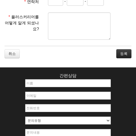
-
-
*
연락처
① 서비스 이용계약은 서비스 이용 희망자가 본 약관에 동의
한 후 신청자의 실질 정보를 입력하여 회사에 신청하고 회사
가 이를 심사, 승낙함으로써 성립하며, 회사는 신청자의 실
*
플러스커리어를
명 확인 절차를 밟을 수 있습니다.
어떻게 알게 되셨나
② 회원가입시 입력한 ID는 변경할 수 없으며, 회원 1인당 한
요?
개의 ID가 발급됩니다. 부득이한 경우로 인해 변경하고자 하
는 경우에는 해당 아이디를 해지하고 재가입해야 합니다.
③ 회사는 아래의 각 호에 해당하는 이용자에 대하여는 가입
을 거절하거나 취소할 수 있으며, 실명으로 등록하지 않은
취소
자의 일체의 권리를 제한할 수 있습니다.
1. 타인의 성명, 주민등록번호를 이용하여 신청할 경우
2. 개인정보를 허위로 기재하여 신청할 경우
간편상담
3. 경쟁 관게에 있는 이용자가 신청할 경우
4. 타인의 서비스 이용을 방해하거나, 정보를 도용한 경우
5. 기타 회사가 정한 이용신청서에 기재사항이 미비 된 경우
6. 이용자가 영업활동 또는 부정한 용도로 본 서비스를 이용
할 경우
7. 회사의 정보를 사전 승낙 없이 전재, 변조, 복사하여 이용
하는 경우
8. 기타 회사가 정한 제반 사항을 위반하며 신청하는 경우
제5조 (서비스의 이용 및 중지)