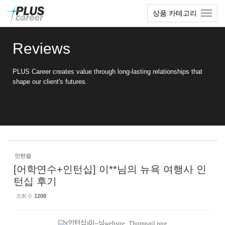
Sketchbook5, 스케치북5
Sketchbook5, 스케치북5
본
메
상품 카테고리
문
뉴
바
토
로
글
Reviews
가
하
기
기
PLUS Career creates value through long-lasting relationships that
shape our client's futures.
인턴쉽
[어학연수+인턴십] 이**님의 뉴욕 여행사 인
턴십 후기
조회 수
1208