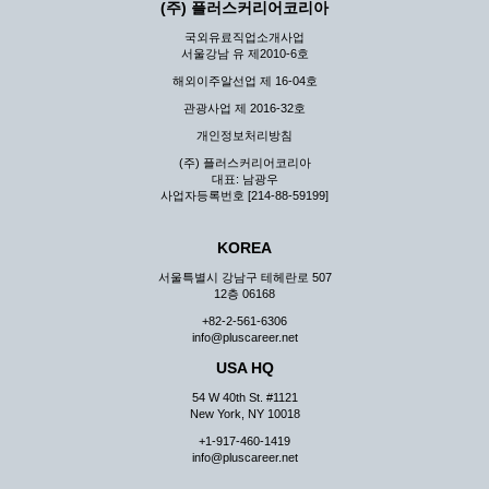
(주) 플러스커리어코리아
국외유료직업소개사업
서울강남 유 제2010-6호
해외이주알선업 제 16-04호
관광사업 제 2016-32호
개인정보처리방침
(주) 플러스커리어코리아
대표: 남광우
사업자등록번호 [214-88-59199]
KOREA
서울특별시 강남구 테헤란로 507
12층 06168
+82-2-561-6306
info@pluscareer.net
USA HQ
54 W 40th St. #1121
New York, NY 10018
+1-917-460-1419
info@pluscareer.net