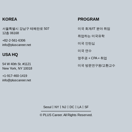
KOREA
PROGRAM
서울특별시 강남구 테헤란로 507
미국 회계/IT 분야 취업
12층 06168
취업하는 미국유학
+82-2-561-6306
미국 인턴십
info@pluscareer.net
미국 연수
USA HQ
영주권 + CPA + 취업
54 W 40th St. #1121
미국 방문연구원/교환교수
New York, NY 10018
+1-917-460-1419
info@pluscareer.net
|
|
|
|
|
Seoul
NY
NJ
DC
LA
SF
© PLUS Career. All Rights Reserved.