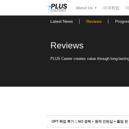
Sketchbook5, 스케치북5
Sketchbook5, 스케치북5
본
메
About Us
미국취업
문
뉴
바
토
로
글
Latest News
Reviews
Progre
가
하
기
기
Reviews
PLUS Career creates value through long-lasting 
OPT 취업 후기 :: NO 경력 + 원격 인턴십 + 졸업 