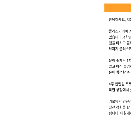
안녕하세요,
저
플러스커리어 겨
었습니다. 4학
램을 마치고 플
뷰까지 플러스커
운이 좋게도 1
았고 아직 졸업
분에 합격할 수
4주 인턴십 프
막한 상황에서 
겨울방학 인턴십
실전 경험을 할
됩니다. 이렇게