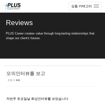
Sketchbook5, 스케치북5
Sketchbook5, 스케치북5
본
메
상품 카테고리
문
뉴
바
토
로
글
Reviews
가
하
기
기
PLUS Career creates value through long-lasting relationships that
shape our client's futures.
모의인터뷰를 보고
조회 수
641
저번주 토요일날 화상인터뷰를 보았습니다.