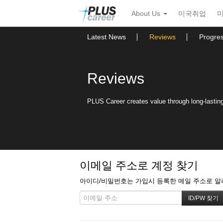
본
메
About Us
미국취업
문
뉴
바
토
로
글
Latest News
Reviews
Progre
가
하
기
기
Reviews
PLUS Career creates value through long-lasting 
이메일 주소로 계정 찾기
아이디/비밀번호는 가입시 등록한 메일 주소로 알려