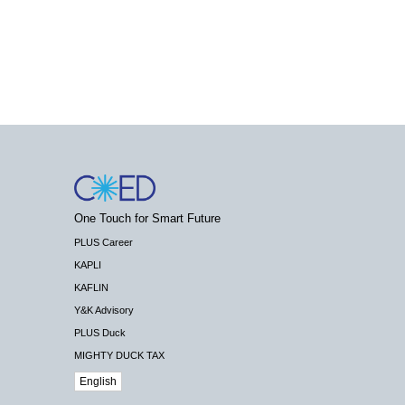
One Touch for Smart Future
PLUS Career
KAPLI
KAFLIN
Y&K Advisory
PLUS Duck
MIGHTY DUCK TAX
English