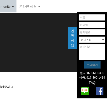
munity
온라인 상담
간
편
상
담
한국: 02-561-6306
미국: 917-460-1419
FAQ
릭해주세요.