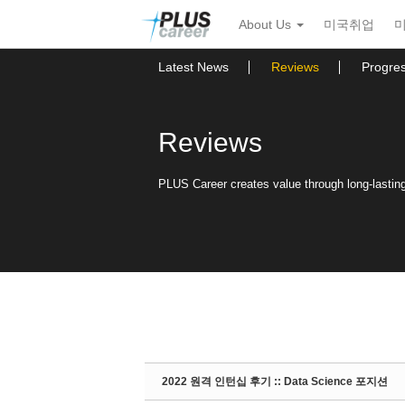
Sketchbook5, 스케치북5
Sketchbook5, 스케치북5
본
메
About Us
미국취업
문
뉴
바
토
로
글
Latest News
Reviews
Progre
가
하
기
기
Reviews
PLUS Career creates value through long-lasting 
2022 원격 인턴십 후기 :: Data Science 포지션