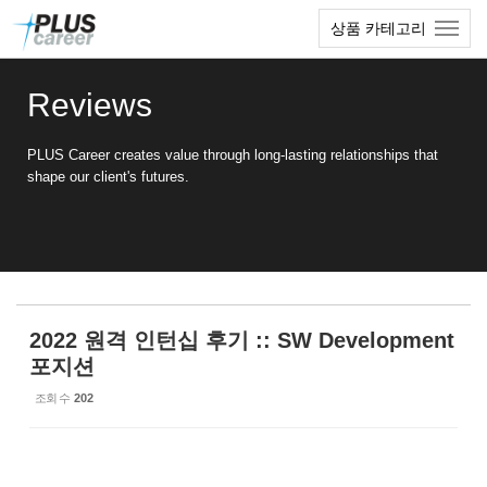
Sketchbook5, 스케치북5
Sketchbook5, 스케치북5
본
메
상품 카테고리
문
뉴
바
토
로
글
Reviews
가
하
기
기
PLUS Career creates value through long-lasting relationships that
shape our client's futures.
2022 원격 인턴십 후기 :: SW Development
포지션
조회 수
202