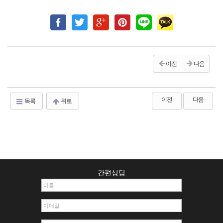
이전
다음
이전
다음
목록
위로
간편상담