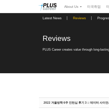
Sketchbook5, 스케치북5
Sketchbook5, 스케치북5
본
메
About Us
미국취업
문
뉴
바
토
로
글
Latest News
Reviews
Progre
가
하
기
기
Reviews
PLUS Career creates value through long-lasting 
2022 겨울방학 6주 인턴십 후기 3 :: 데이터 사이