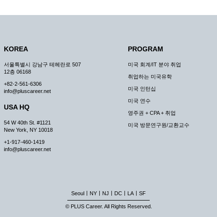
KOREA
PROGRAM
서울특별시 강남구 테헤란로 507
미국 회계/IT 분야 취업
12층 06168
취업하는 미국유학
+82-2-561-6306
미국 인턴십
info@pluscareer.net
미국 연수
USA HQ
영주권 + CPA + 취업
54 W 40th St. #1121
미국 방문연구원/교환교수
New York, NY 10018
+1-917-460-1419
info@pluscareer.net
|
|
|
|
|
Seoul
NY
NJ
DC
LA
SF
© PLUS Career. All Rights Reserved.