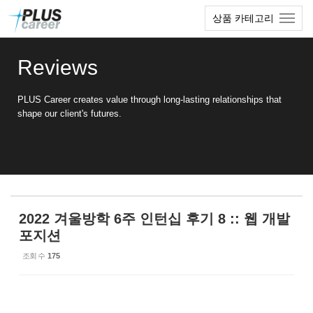
Sketchbook5, 스케치북5
Sketchbook5, 스케치북5
본
메
상품 카테고리
문
뉴
바
토
로
글
Reviews
가
하
기
기
PLUS Career creates value through long-lasting relationships that
shape our client's futures.
2022 겨울방학 6주 인턴십 후기 8 :: 웹 개발
포지션
조회 수
175