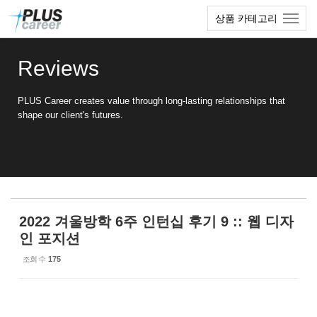
Sketchbook5, 스케치북5
Sketchbook5, 스케치북5
본
메
상품 카테고리
문
뉴
바
토
로
글
Reviews
가
하
기
기
PLUS Career creates value through long-lasting relationships that
shape our client's futures.
2022 겨울방학 6주 인턴십 후기 9 :: 웹 디자
인 포지션
조회 수
175