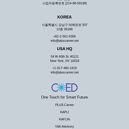
사업자등록번호 [214-88-59199]
KOREA
서울특별시 강남구 테헤란로 507
12층 06168
+82-2-561-6306
info@pluscareer.net
USA HQ
54 W 40th St. #1121
New York, NY 10018
+1-917-460-1419
info@pluscareer.net
One Touch for Smart Future
PLUS Career
KAPLI
KAFLIN
Y&K Advisory