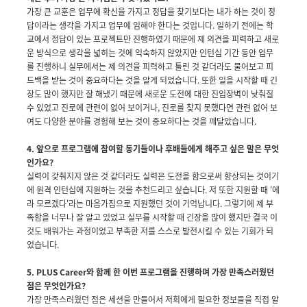
가장 큰 교훈은 업무에 확신을 가지고 정답을 찾기보다는 내가 하는 것이 정
답이라는 생각을 가지고 업무에 임해야 한다는 것입니다. 일하기 전에는 학
교에서 정답이 있는 프로젝트만 진행하였기 때문에 제 의견을 피력하고 새로
운 방식으로 생각을 넓히는 것에 익숙하지 않았지만 인턴십 기간 동안 업무
를 진행하니 실무에서는 제 의견을 피력하고 틀린 것 같더라도 물어보고 피
드백을 받는 것이 중요하다는 것을 알게 되었습니다. 또한 일을 시작할 때 긴
장도 많이 했지만 잘 해냈기 때문에 새로운 도전에 대한 진입장벽이 낮춰질
수 있었고 진로에 관련이 없어 보이거나, 진로를 찾지 못했다면 관련 없어 보
여도 다양한 분야를 경험해 보는 것이 중요하다는 것을 깨달았습니다.
4.
앞으로 프로그램에 참여할 동기들이나 후배들에게 해주고 싶은 말은 무엇
인가요?
실력이 갖춰지지 않은 것 같더라도 실력은 도전을 함으로써 향상되는 것이기
에 원격 인턴십에 지원하는 것을 추천드리고 싶습니다. 저 또한 지원할 때 '에
라 모르겠다'라는 마음가짐으로 지원했던 것이 기억납니다. 그렇기에 제 부
족함을 너무나 잘 알고 있었고 실무를 시작할 때 긴장을 많이 했지만 결국 이
것도 배워가는 과정이었고 부족한 저를 스스로 발전시킬 수 있는 기회가 되
었습니다.
5. PLUS Career와 함께 한 이번 프로그램을 진행하며 가장 만족스러웠던
점은 무엇인가요?
가장 만족스러웠던 점은 세션을 만들어서 저희에게 필요한 정보들을 직접 알