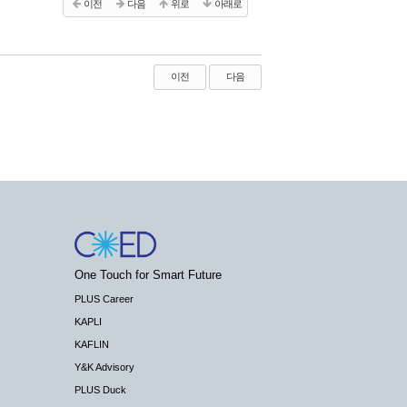
이전
다음
위로
아래로
이전
다음
One Touch for Smart Future
PLUS Career
KAPLI
KAFLIN
Y&K Advisory
PLUS Duck