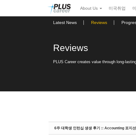
Sketchbook5, 스케치북5
Sketchbook5, 스케치북5
본
메
About Us
미국취업
문
뉴
바
토
로
글
Latest News
Reviews
Progre
가
하
기
기
Reviews
PLUS Career creates value through long-lasting 
6주 대학생 인턴십 생생 후기 :: Accounting 포지션