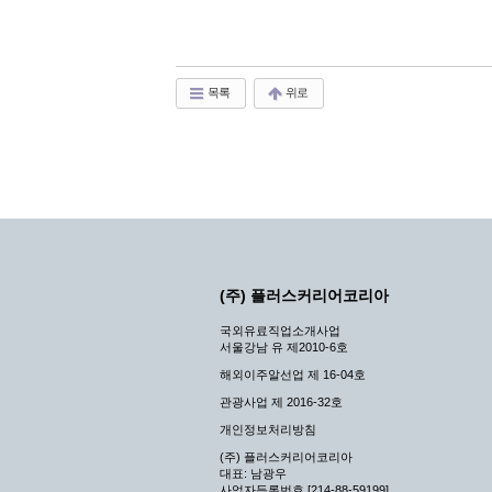
목록
위로
(주) 플러스커리어코리아
국외유료직업소개사업
서울강남 유 제2010-6호
해외이주알선업 제 16-04호
관광사업 제 2016-32호
개인정보처리방침
(주) 플러스커리어코리아
대표: 남광우
사업자등록번호 [214-88-59199]