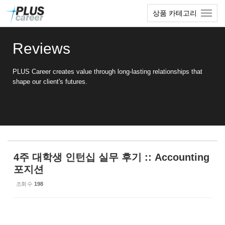
Sketchbook5, 스케치북5
Sketchbook5, 스케치북5
본
메
상품 카테고리
문
뉴
바
토
로
글
Reviews
가
하
기
기
PLUS Career creates value through long-lasting relationships that
shape our client's futures.
4주 대학생 인턴십 실무 후기 :: Accounting
포지션
조회 수
198