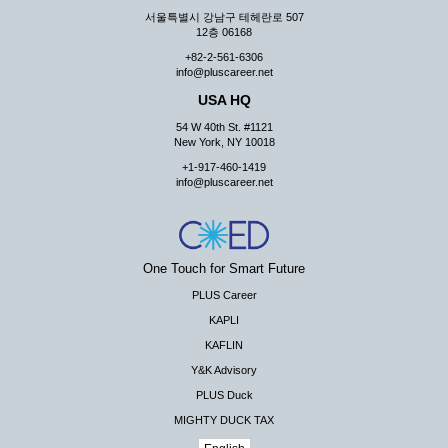
서울특별시 강남구 테헤란로 507
12층 06168
+82-2-561-6306
info@pluscareer.net
USA HQ
54 W 40th St. #1121
New York, NY 10018
+1-917-460-1419
info@pluscareer.net
One Touch for Smart Future
PLUS Career
KAPLI
KAFLIN
Y&K Advisory
PLUS Duck
MIGHTY DUCK TAX