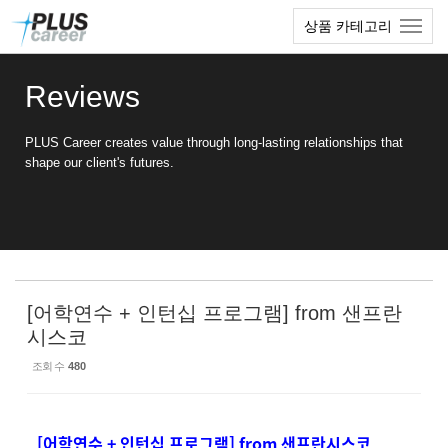
Sketchbook5, 스케치북5
Sketchbook5, 스케치북5
본
메
상품 카테고리
문
뉴
바
토
로
글
Reviews
가
하
기
기
PLUS Career creates value through long-lasting relationships that
shape our client's futures.
[어학연수 + 인턴십 프로그램] from 샌프란
시스코
조회 수
480
[어학연수 + 인턴십 프로그램] from 샌프란시스코