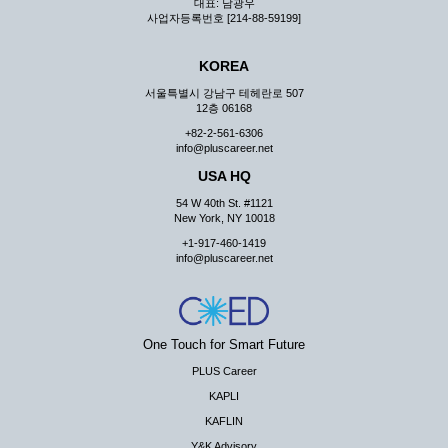
대표: 남광우
사업자등록번호 [214-88-59199]
KOREA
서울특별시 강남구 테헤란로 507
12층 06168
+82-2-561-6306
info@pluscareer.net
USA HQ
54 W 40th St. #1121
New York, NY 10018
+1-917-460-1419
info@pluscareer.net
One Touch for Smart Future
PLUS Career
KAPLI
KAFLIN
Y&K Advisory