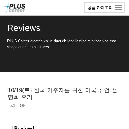
Sketchbook5, 스케치북5
Sketchbook5, 스케치북5
본
메
상품 카테고리
문
뉴
바
토
로
글
Reviews
가
하
기
기
PLUS Career creates value through long-lasting relationships that
shape our client's futures.
10/19(토) 한국 거주자를 위한 미국 취업 설
명회 후기
조회 수
699
[Review]