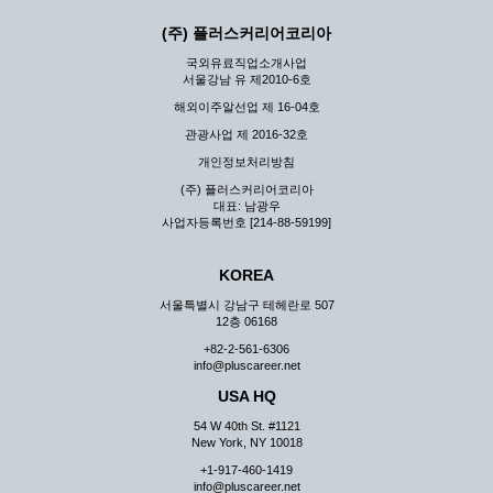
(주) 플러스커리어코리아
국외유료직업소개사업
서울강남 유 제2010-6호
해외이주알선업 제 16-04호
관광사업 제 2016-32호
개인정보처리방침
(주) 플러스커리어코리아
대표: 남광우
사업자등록번호 [214-88-59199]
KOREA
서울특별시 강남구 테헤란로 507
12층 06168
+82-2-561-6306
info@pluscareer.net
USA HQ
54 W 40th St. #1121
New York, NY 10018
+1-917-460-1419
info@pluscareer.net