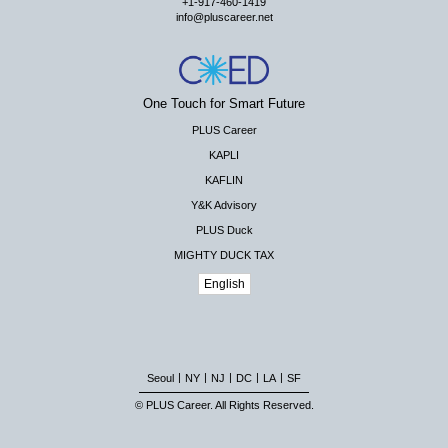
+1-917-460-1419
info@pluscareer.net
One Touch for Smart Future
PLUS Career
KAPLI
KAFLIN
Y&K Advisory
PLUS Duck
MIGHTY DUCK TAX
English
|
|
|
|
|
Seoul
NY
NJ
DC
LA
SF
© PLUS Career. All Rights Reserved.