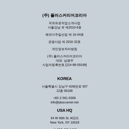
(주) 플러스커리어코리아
국외유료직업소개사업
서울강남 유 제2010-6호
해외이주알선업 제 16-04호
관광사업 제 2016-32호
개인정보처리방침
(주) 플러스커리어코리아
대표: 남광우
사업자등록번호 [214-88-59199]
KOREA
서울특별시 강남구 테헤란로 507
12층 06168
+82-2-561-6306
info@pluscareer.net
USA HQ
54 W 40th St. #1121
New York, NY 10018