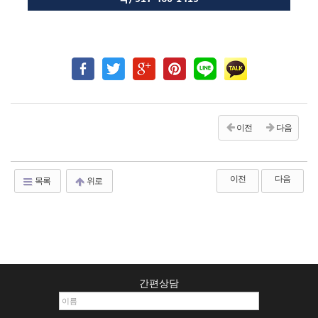
이전
다음
이전
다음
목록
위로
간편상담