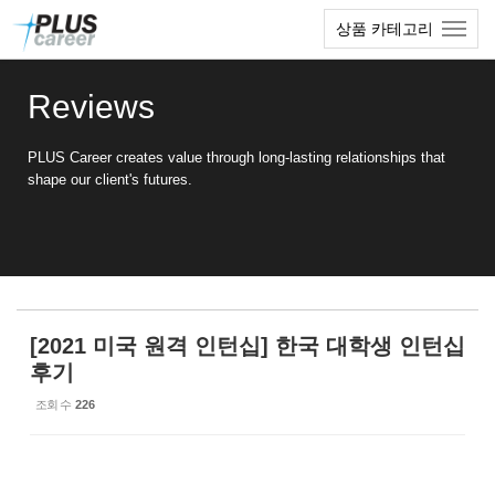
Sketchbook5, 스케치북5
Sketchbook5, 스케치북5
본
메
상품 카테고리
문
뉴
바
토
로
글
Reviews
가
하
기
기
PLUS Career creates value through long-lasting relationships that
shape our client's futures.
[2021 미국 원격 인턴십] 한국 대학생 인턴십
후기
조회 수
226