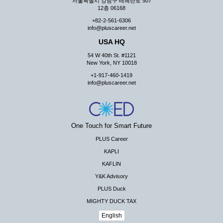
서울특별시 강남구 테헤란로 507
12층 06168
+82-2-561-6306
info@pluscareer.net
USA HQ
54 W 40th St. #1121
New York, NY 10018
+1-917-460-1419
info@pluscareer.net
One Touch for Smart Future
PLUS Career
KAPLI
KAFLIN
Y&K Advisory
PLUS Duck
MIGHTY DUCK TAX
English