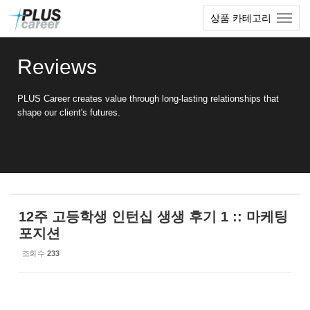
Sketchbook5, 스케치북5
Sketchbook5, 스케치북5
본
메
상품 카테고리
문
뉴
바
토
로
글
Reviews
가
하
기
기
PLUS Career creates value through long-lasting relationships that
shape our client's futures.
12주 고등학생 인턴십 생생 후기 1 :: 마케팅
포지션
조회 수
233