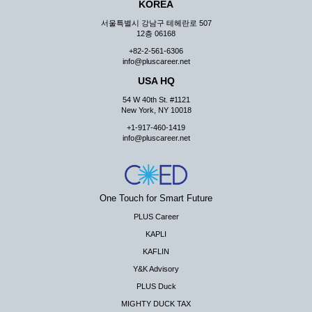
KOREA
서울특별시 강남구 테헤란로 507
12층 06168
+82-2-561-6306
info@pluscareer.net
USA HQ
54 W 40th St. #1121
New York, NY 10018
+1-917-460-1419
info@pluscareer.net
One Touch for Smart Future
PLUS Career
KAPLI
KAFLIN
Y&K Advisory
PLUS Duck
MIGHTY DUCK TAX