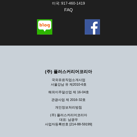
미국: 917-460-1419
FAQ
(주) 플러스커리어코리아
국외유료직업소개사업
서울강남 유 제2010-6호
해외이주알선업 제 16-04호
관광사업 제 2016-32호
개인정보처리방침
(주) 플러스커리어코리아
대표: 남광우
사업자등록번호 [214-88-59199]