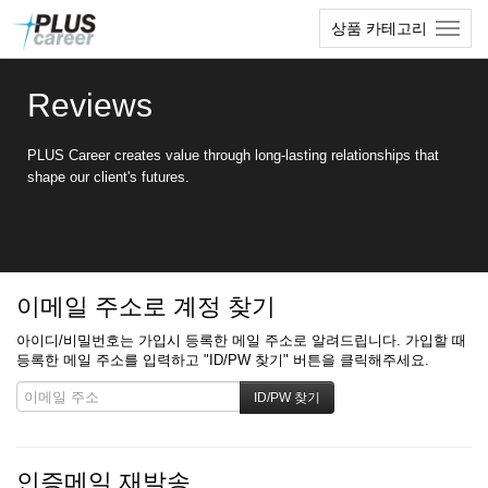
본
메
상품 카테고리
문
뉴
바
토
로
글
Reviews
가
하
기
기
PLUS Career creates value through long-lasting relationships that
shape our client's futures.
이메일 주소로 계정 찾기
아이디/비밀번호는 가입시 등록한 메일 주소로 알려드립니다. 가입할 때
등록한 메일 주소를 입력하고 "ID/PW 찾기" 버튼을 클릭해주세요.
인증메일 재발송