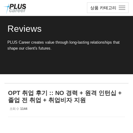
Sketchbook5, 스케치북5
Sketchbook5, 스케치북5
본
메
상품 카테고리
문
뉴
바
토
로
글
Reviews
가
하
기
기
PLUS Career creates value through long-lasting relationships that
shape our client's futures.
OPT 취업 후기 :: NO 경력 + 원격 인턴십 +
졸업 전 취업 + 취업비자 지원
조회 수
1144