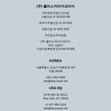
(주) 플러스커리어코리아
국외유료직업소개사업
서울강남 유 제2010-6호
해외이주알선업 제 16-04호
관광사업 제 2016-32호
개인정보처리방침
(주) 플러스커리어코리아
대표: 남광우
사업자등록번호 [214-88-59199]
KOREA
서울특별시 강남구 테헤란로 507
12층 06168
+82-2-561-6306
info@pluscareer.net
USA HQ
54 W 40th St. #1121
New York, NY 10018
+1-917-460-1419
info@pluscareer.net