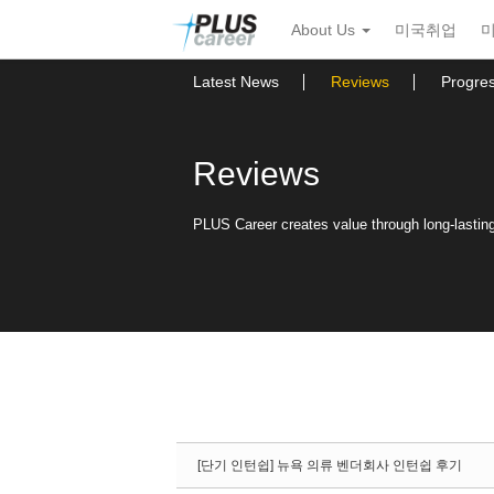
Sketchbook5, 스케치북5
Sketchbook5, 스케치북5
본
메
About Us
미국취업
문
뉴
바
토
로
글
Latest News
Reviews
Progre
가
하
기
기
Reviews
PLUS Career creates value through long-lasting 
[단기 인턴쉽] 뉴욕 의류 벤더회사 인턴쉽 후기