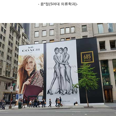
- 윤*정(S여대 의류학과)-