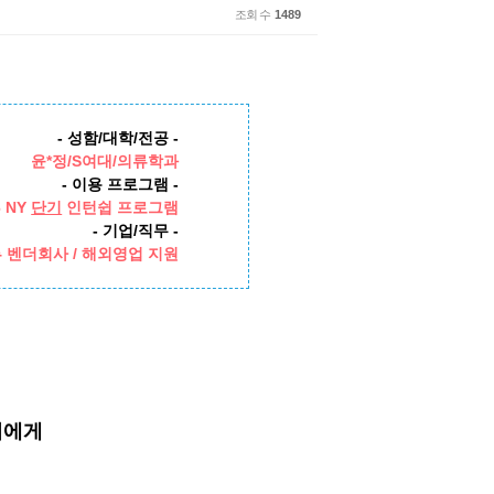
조회 수
1489
- 성함/대학/전공 -
윤*정/S여대/의류학과
- 이용 프로그램 -
6 NY
단기
인턴쉽 프로그램
- 기업/직무 -
 벤더회사 /
해외영업 지원
저에게