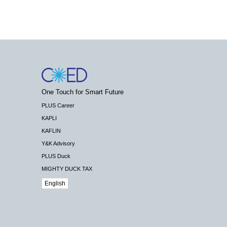
One Touch for Smart Future
PLUS Career
KAPLI
KAFLIN
Y&K Advisory
PLUS Duck
MIGHTY DUCK TAX
English