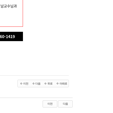
게 남교수님과
60-1419
이전
다음
위로
아래로
이전
다음