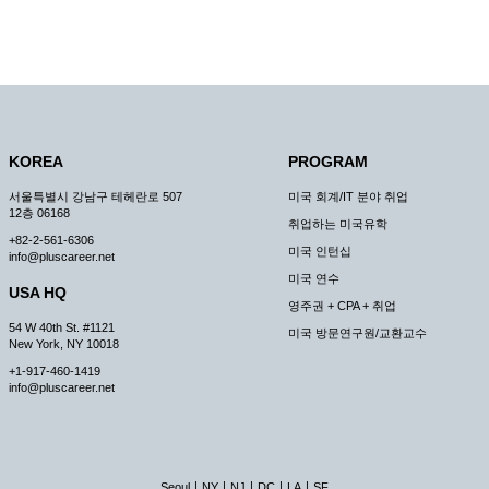
KOREA
PROGRAM
서울특별시 강남구 테헤란로 507
미국 회계/IT 분야 취업
12층 06168
취업하는 미국유학
+82-2-561-6306
미국 인턴십
info@pluscareer.net
미국 연수
USA HQ
영주권 + CPA + 취업
54 W 40th St. #1121
미국 방문연구원/교환교수
New York, NY 10018
+1-917-460-1419
info@pluscareer.net
|
|
|
|
|
Seoul
NY
NJ
DC
LA
SF