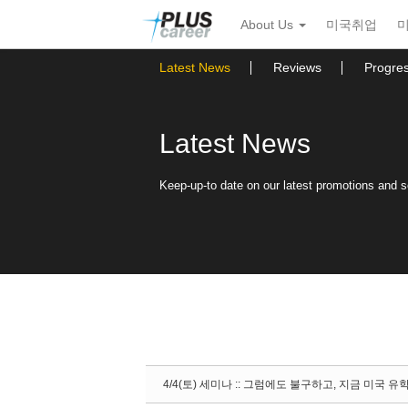
Sketchbook5, 스케치북5
Sketchbook5, 스케치북5
본
메
About Us
미국취업
문
뉴
바
토
로
글
Latest News
Reviews
Progre
가
하
기
기
Latest News
Keep-up-to date on our latest promotions and 
4/4(토) 세미나 :: 그럼에도 불구하고, 지금 미국 