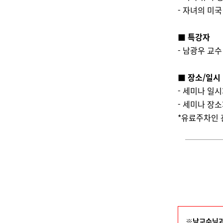
- 자녀의 미
■
특강자
- 남광우 교수 
■
장소/일시
- 세미나 일시:
- 세미나 장소
*유료주차인 
※남교수님과의