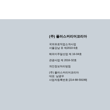
(주) 플러스커리어코리아
국외유료직업소개사업
서울강남 유 제2010-6호
해외이주알선업 제 16-04호
관광사업 제 2016-32호
개인정보처리방침
(주) 플러스커리어코리아
대표: 남광우
사업자등록번호 [214-88-59199]