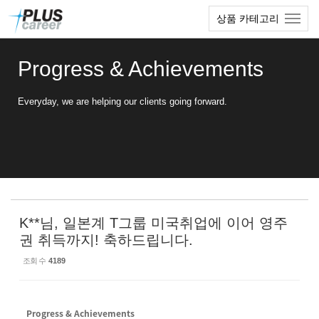
Sketchbook5, 스케치북5
Sketchbook5, 스케치북5
본
메
상품 카테고리
문
뉴
바
토
로
글
Progress & Achievements
가
하
기
기
Everyday, we are helping our clients going forward.
K**님, 일본계 T그룹 미국취업에 이어 영주
권 취득까지! 축하드립니다.
조회 수
4189
Progress & Achievements