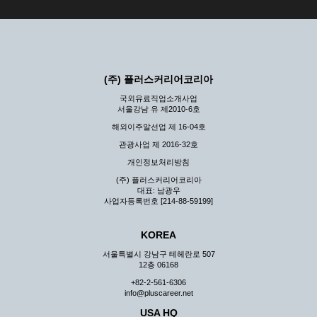
(주) 플러스커리어코리아
국외유료직업소개사업
서울강남 유 제2010-6호
해외이주알선업 제 16-04호
관광사업 제 2016-32호
개인정보처리방침
(주) 플러스커리어코리아
대표: 남광우
사업자등록번호 [214-88-59199]
KOREA
서울특별시 강남구 테헤란로 507
12층 06168
+82-2-561-6306
info@pluscareer.net
USA HQ