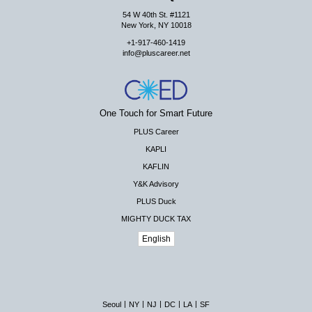
54 W 40th St. #1121
New York, NY 10018
+1-917-460-1419
info@pluscareer.net
One Touch for Smart Future
PLUS Career
KAPLI
KAFLIN
Y&K Advisory
PLUS Duck
MIGHTY DUCK TAX
English
|
|
|
|
|
Seoul
NY
NJ
DC
LA
SF