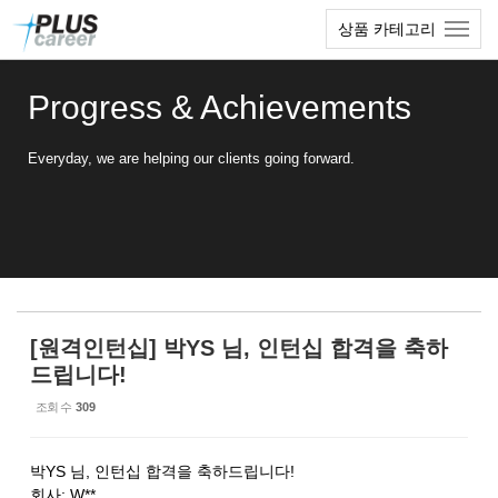
Sketchbook5, 스케치북5
Sketchbook5, 스케치북5
본
메
상품 카테고리
문
뉴
바
토
로
글
Progress & Achievements
가
하
기
기
Everyday, we are helping our clients going forward.
[원격인턴십] 박YS 님, 인턴십 합격을 축하
드립니다!
조회 수
309
박YS 님, 인턴십 합격을 축하드립니다!
회사: W**