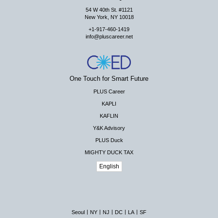
54 W 40th St. #1121
New York, NY 10018
+1-917-460-1419
info@pluscareer.net
One Touch for Smart Future
PLUS Career
KAPLI
KAFLIN
Y&K Advisory
PLUS Duck
MIGHTY DUCK TAX
English
|
|
|
|
|
Seoul
NY
NJ
DC
LA
SF