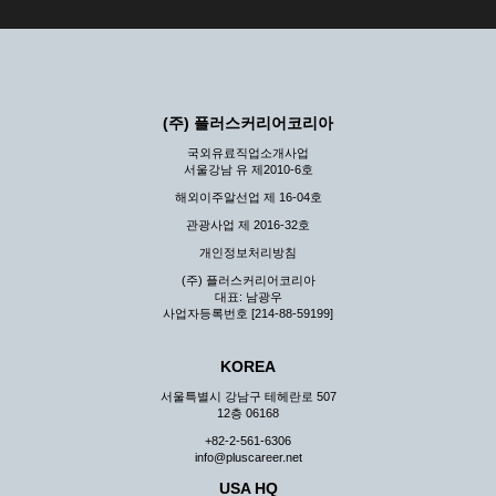
(주) 플러스커리어코리아
국외유료직업소개사업
서울강남 유 제2010-6호
해외이주알선업 제 16-04호
관광사업 제 2016-32호
개인정보처리방침
(주) 플러스커리어코리아
대표: 남광우
사업자등록번호 [214-88-59199]
KOREA
서울특별시 강남구 테헤란로 507
12층 06168
+82-2-561-6306
info@pluscareer.net
USA HQ