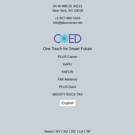
54 W 40th St. #1121
New York, NY 10018
+1-917-460-1419
info@pluscareer.net
One Touch for Smart Future
PLUS Career
KAPLI
KAFLIN
Y&K Advisory
PLUS Duck
MIGHTY DUCK TAX
English
|
|
|
|
|
Seoul
NY
NJ
DC
LA
SF