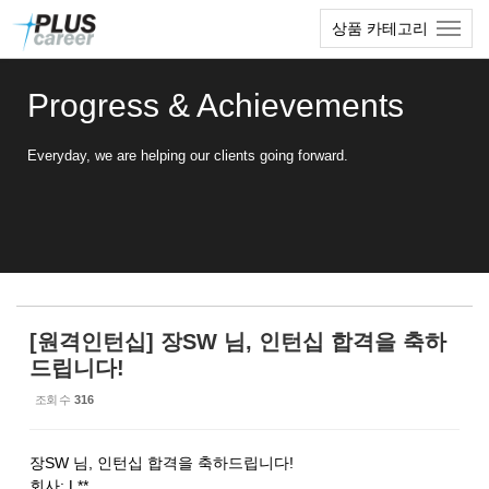
Sketchbook5, 스케치북5
Sketchbook5, 스케치북5
본
메
상품 카테고리
문
뉴
바
토
로
글
Progress & Achievements
가
하
기
기
Everyday, we are helping our clients going forward.
[원격인턴십] 장SW 님, 인턴십 합격을 축하
드립니다!
조회 수
316
장SW 님, 인턴십 합격을 축하드립니다!
회사: L**