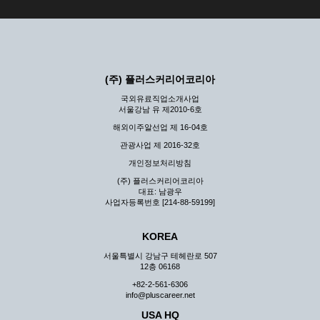
(주) 플러스커리어코리아
국외유료직업소개사업
서울강남 유 제2010-6호
해외이주알선업 제 16-04호
관광사업 제 2016-32호
개인정보처리방침
(주) 플러스커리어코리아
대표: 남광우
사업자등록번호 [214-88-59199]
KOREA
서울특별시 강남구 테헤란로 507
12층 06168
+82-2-561-6306
info@pluscareer.net
USA HQ