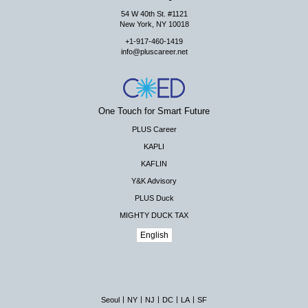
54 W 40th St. #1121
New York, NY 10018
+1-917-460-1419
info@pluscareer.net
One Touch for Smart Future
PLUS Career
KAPLI
KAFLIN
Y&K Advisory
PLUS Duck
MIGHTY DUCK TAX
English
|
|
|
|
|
Seoul
NY
NJ
DC
LA
SF