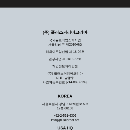
(주) 플러스커리어코리아
국외유료직업소개사업
서울강남 유 제2010-6호
해외이주알선업 제 16-04호
관광사업 제 2016-32호
개인정보처리방침
(주) 플러스커리어코리아
대표: 남광우
사업자등록번호 [214-88-59199]
KOREA
서울특별시 강남구 테헤란로 507
12층 06168
+82-2-561-6306
info@pluscareer.net
USA HQ