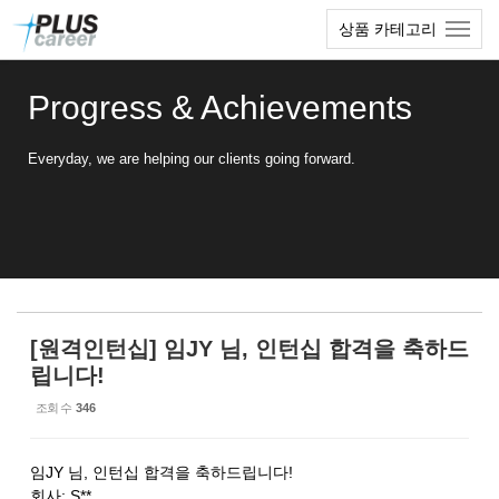
Sketchbook5, 스케치북5
Sketchbook5, 스케치북5
본
메
상품 카테고리
문
뉴
바
토
로
글
Progress & Achievements
가
하
기
기
Everyday, we are helping our clients going forward.
[원격인턴십] 임JY 님, 인턴십 합격을 축하드
립니다!
조회 수
346
임JY 님, 인턴십 합격을 축하드립니다!
회사: S**