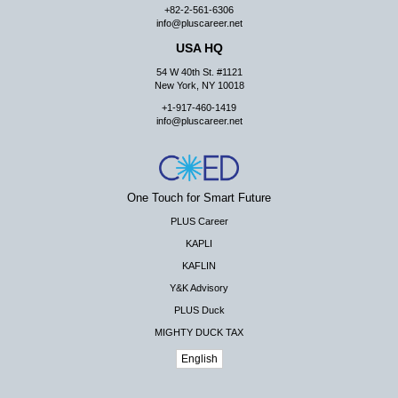
+82-2-561-6306
info@pluscareer.net
USA HQ
54 W 40th St. #1121
New York, NY 10018
+1-917-460-1419
info@pluscareer.net
One Touch for Smart Future
PLUS Career
KAPLI
KAFLIN
Y&K Advisory
PLUS Duck
MIGHTY DUCK TAX
English