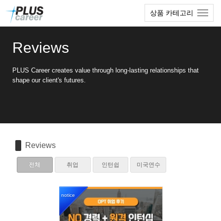
Sketchbook5, 스케치북5
Sketchbook5, 스케치북5
본
메
상품 카테고리
문
뉴
바
토
로
글
Reviews
가
하
기
기
PLUS Career creates value through long-lasting relationships that
shape our client's futures.
Reviews
전체
취업
인턴쉽
미국연수
notice
1169