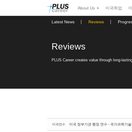
Sketchbook5, 스케치북5
Sketchbook5, 스케치북5
본
메
About Us
미국취업
문
뉴
바
토
로
글
Latest News
Reviews
Progre
가
하
기
기
Reviews
PLUS Career creates value through long-lasting 
미국 정부기관 행정 연수 - 국가과학기술인
미국연수