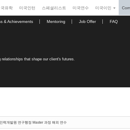
미국유학
미국인턴
스페셜리스트
미국연수
미국이민
Com
ss & Achievements
Mentoring
Job Offer
FAQ
relationships that shape our client's futures.
력개발원 연구행정 Master 과정 해외 연수